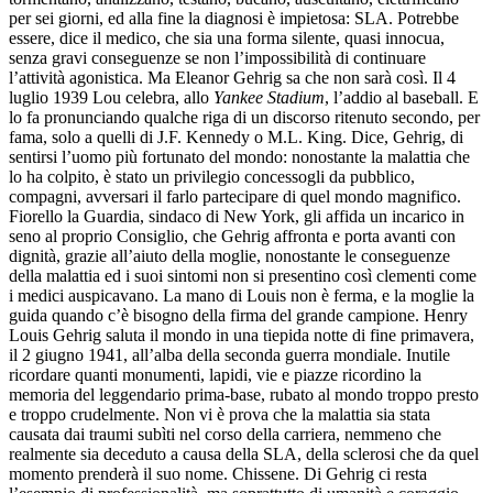
per sei giorni, ed alla fine la diagnosi è impietosa: SLA. Potrebbe
essere, dice il medico, che sia una forma silente, quasi innocua,
senza gravi conseguenze se non l’impossibilità di continuare
l’attività agonistica. Ma Eleanor Gehrig sa che non sarà così. Il 4
luglio 1939 Lou celebra, allo
Yankee Stadium
, l’addio al baseball. E
lo fa pronunciando qualche riga di un discorso ritenuto secondo, per
fama, solo a quelli di J.F. Kennedy o M.L. King. Dice, Gehrig, di
sentirsi l’uomo più fortunato del mondo: nonostante la malattia che
lo ha colpito, è stato un privilegio concessogli da pubblico,
compagni, avversari il farlo partecipare di quel mondo magnifico.
Fiorello la Guardia, sindaco di New York, gli affida un incarico in
seno al proprio Consiglio, che Gehrig affronta e porta avanti con
dignità, grazie all’aiuto della moglie, nonostante le conseguenze
della malattia ed i suoi sintomi non si presentino così clementi come
i medici auspicavano. La mano di Louis non è ferma, e la moglie la
guida quando c’è bisogno della firma del grande campione. Henry
Louis Gehrig saluta il mondo in una tiepida notte di fine primavera,
il 2 giugno 1941, all’alba della seconda guerra mondiale. Inutile
ricordare quanti monumenti, lapidi, vie e piazze ricordino la
memoria del leggendario prima-base, rubato al mondo troppo presto
e troppo crudelmente. Non vi è prova che la malattia sia stata
causata dai traumi subìti nel corso della carriera, nemmeno che
realmente sia deceduto a causa della SLA, della sclerosi che da quel
momento prenderà il suo nome. Chissene. Di Gehrig ci resta