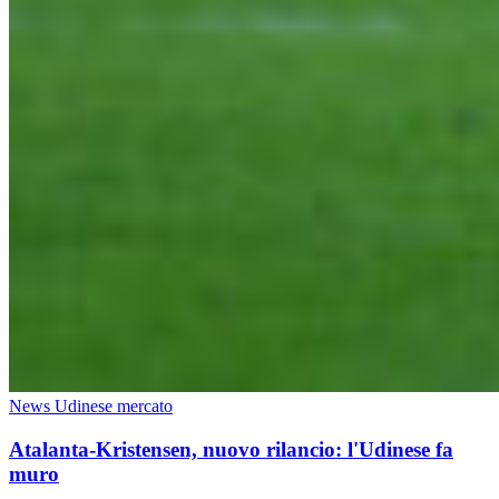
News Udinese mercato
Atalanta-Kristensen, nuovo rilancio: l'Udinese fa
muro