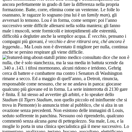
ancora perfettamente in grado di fare la differenza nella propria
formazione. Batte, corre, elimina come un ventenne. Le folle lo
osannano, le ragazze lo sognano (ma lui è un f
amily man
), gli
avversari lo temono. Lou è in forma, come sempre: poi l’anno
successivo sente difficile allenarsi nella solita maniera; gli fanno
male i muscoli, sente formicolii e intorpidimenti alle estremità,
difficoltà a deglutire anche la semplice acqua.
È vecchio
, pensano i
compagni più giovani,
è vecchio e deve ritirarsi ora, ché ancora è
leggenda...
Ma Louis non è diventato il migliore per nulla, continua
anche se persino respirare gli viene difficile.
Il primo medico consultato dice che non è
nulla, che è solo stanchezza, ma la sua media in battuta scende da
.340 a .143. i tifosi mormorano, alcuni ridono e irridono, Gehrig
cerca di battere e combattere ma contro i Senators di Washington
rimane a secco. Ed a maggio di quell’anno, a Detroit, rinuncia,
responsabile come nessuno, che se ne andava in panca: giocasse
qualcuno più giovane ed in forma. La serie ininterrotta di 2130 gare
è finita. È lui stesso ad avvertire gli arbitri, e lo speaker dello
Stadium
(il
Tigers Stadium
, non quello piccolo ed ininfluente che si
trova in Piemonte) lo annuncia triste al pubblico, che si alza in un
ovazione senza precedenti. Non esistono delle immagini di Louis,
seduto sofferente in panchina. Nessuno osò riprenderlo, qualcuno
commentò senza alcuna
gana
di pettegolezzo. Sta male, Lou, e la
moglie lo porta in una clinica specialistica già il mese successivo. Lo
tormentano, analizzano, testano, bucano, auscultano, elettrificano