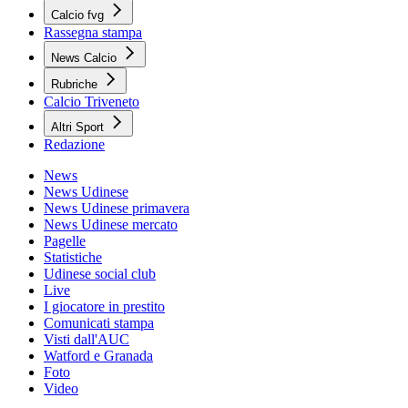
Calcio fvg
Rassegna stampa
News Calcio
Rubriche
Calcio Triveneto
Altri Sport
Redazione
News
News Udinese
News Udinese primavera
News Udinese mercato
Pagelle
Statistiche
Udinese social club
Live
I giocatore in prestito
Comunicati stampa
Visti dall'AUC
Watford e Granada
Foto
Video