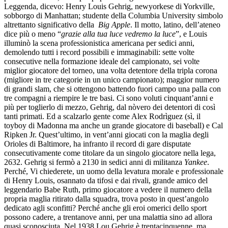
Leggenda, dicevo: Henry Louis Gehrig, newyorkese di Yorkville,
sobborgo di Manhattan; studente della Columbia University simbolo
altrettanto significativo della
Big Apple
. Il motto, latino, dell’ateneo
dice più o meno “
grazie alla tua luce vedremo la luce
”, e Louis
illuminò la scena professionistica americana per sedici anni,
demolendo tutti i record possibili e immaginabili: sette volte
consecutive nella formazione ideale del campionato, sei volte
miglior giocatore del torneo, una volta detentore della tripla corona
(migliore in tre categorie in un unico campionato); maggior numero
di grandi slam, che si ottengono battendo fuori campo una palla con
tre compagni a riempire le tre basi. Ci sono voluti cinquant’anni e
più per toglierlo di mezzo, Gehrig, dal nòvero dei detentori di così
tanti primati. Ed a scalzarlo gente come Alex Rodrìguez (sì, il
toyboy di Madonna ma anche un grande giocatore di baseball) e Cal
Ripken Jr. Quest’ultimo, in vent’anni giocati con la maglia degli
Orioles di Baltimore, ha infranto il record di gare disputate
consecutivamente come titolare da un singolo giocatore nella lega,
2632. Gehrig si fermò a 2130 in sedici anni di militanza
Yankee
.
Perché, Vi chiederete, un uomo della levatura morale e professionale
di Henry Louis, osannato da tifosi e dai rivali, grande amico del
leggendario Babe Ruth, primo giocatore a vedere il numero della
propria maglia ritirato dalla squadra, trova posto in quest’angolo
dedicato agli sconfitti? Perché anche gli eroi omerici dello sport
possono cadere, a trentanove anni, per una malattia sino ad allora
quasi sconosciuta. Nel 1938 Lou Gehrig è trentacinquenne, ma