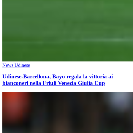
News Udinese
Udinese-Barcellona, Bayo regala la vittoria ai
bianconeri nella Friuli Venezia Giulia Cup