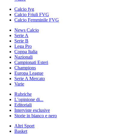
Calcio fvg
Calcio Friuli FVG
Calcio Femminile FVG
News Calcio
Serie A
Serie B
Lega Pro
Coppa Italia
Nazionali
Campionati Esteri
Champions
Europa League
Serie A Mercato
Varie
Rubriche
L’opinione di...
Editoriali
Interviste esclusive
Storie in bianco e nero
Altri Sport
Basket