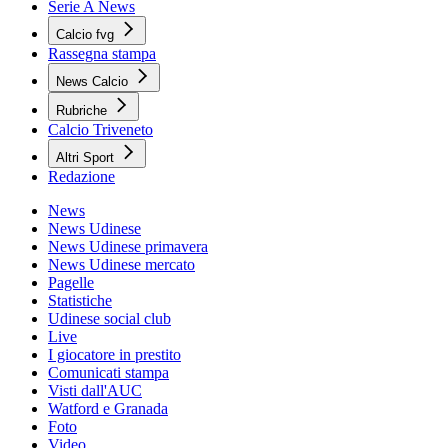
Serie A News
Calcio fvg
Rassegna stampa
News Calcio
Rubriche
Calcio Triveneto
Altri Sport
Redazione
News
News Udinese
News Udinese primavera
News Udinese mercato
Pagelle
Statistiche
Udinese social club
Live
I giocatore in prestito
Comunicati stampa
Visti dall'AUC
Watford e Granada
Foto
Video