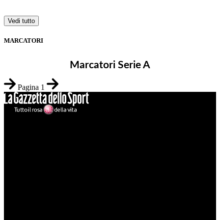
Calendario e risultati
Vedi tutto
MARCATORI
Marcatori Serie A
Pagina 1
Mondo Udinese
Il sito Mondo Udinese affiliato al network Gazzanet non è gestito
direttamente RCS Mediagroup ed è unico responsabile di tutte le
informazioni (testuali o grafiche), i documenti o i materiali pubblicati
sul sito medesimo.
MondoUdinese testata Giornalistica registrata Tribunale di Udine
(N° 14/2014) Dir Resp Monica Valendino
Udinese