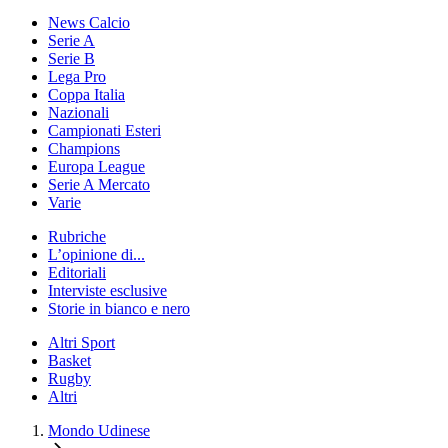
News Calcio
Serie A
Serie B
Lega Pro
Coppa Italia
Nazionali
Campionati Esteri
Champions
Europa League
Serie A Mercato
Varie
Rubriche
L’opinione di...
Editoriali
Interviste esclusive
Storie in bianco e nero
Altri Sport
Basket
Rugby
Altri
Mondo Udinese