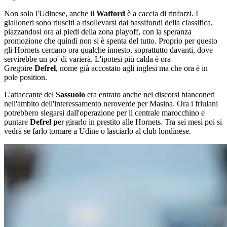
Non solo l'Udinese, anche il
Watford
è a caccia di rinforzi. I
gialloneri sono riusciti a risollevarsi dai bassifondi della classifica,
piazzandosi ora ai piedi della zona playoff, con la speranza
promozione che quindi non si è spenta del tutto. Proprio per questo
gli Hornets cercano ora qualche innesto, soprattutto davanti, dove
servirebbe un po' di varierà. L'ipotesi più calda è ora
Gregoire
Defrel
, nome già accostato agli inglesi ma che ora è in
pole position.
L'attaccante del
Sassuolo
era entrato anche nei discorsi bianconeri
nell'ambito dell'interessamento neroverde per Masina. Ora i friulani
potrebbero slegarsi dall'operazione per il centrale marocchino e
puntare
Defrel p
er girarlo in prestito alle Hornets. Tra sei mesi poi si
vedrà se farlo tornare a Udine o lasciarlo al club londinese.