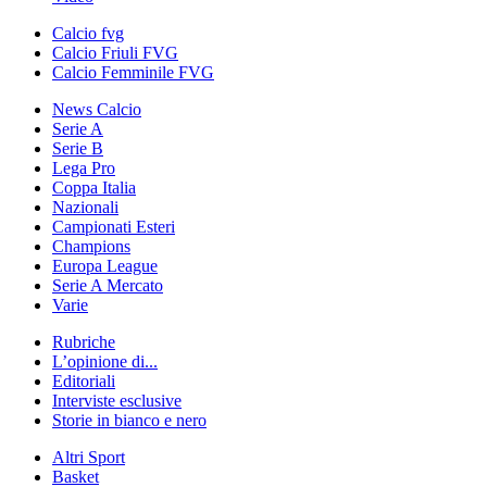
Calcio fvg
Calcio Friuli FVG
Calcio Femminile FVG
News Calcio
Serie A
Serie B
Lega Pro
Coppa Italia
Nazionali
Campionati Esteri
Champions
Europa League
Serie A Mercato
Varie
Rubriche
L’opinione di...
Editoriali
Interviste esclusive
Storie in bianco e nero
Altri Sport
Basket