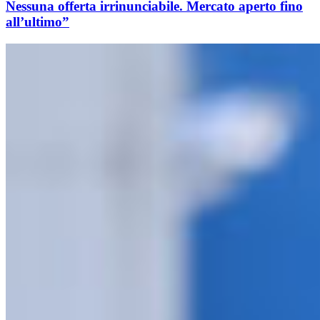
Nessuna offerta irrinunciabile. Mercato aperto fino
all’ultimo”