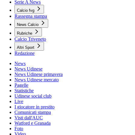
Serie A News
Calcio fvg
Rassegna stampa
News Calcio
Rubriche
Calcio Triveneto
Altri Sport
Redazione
News
News Udinese
News Udinese primavera
News Udinese mercato
Pagelle
Statistiche
Udinese social club
Live
I giocatore in prestito
Comunicati stampa
Visti dall'AUC
Watford e Granada
Foto
Video