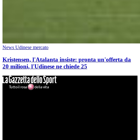
News Udinese mercato
Kristensen, l'Atalanta insiste: pronta un'offerta da
20 milioni, l'Udinese ne chiede 25
Mondo Udinese
Il sito Mondo Udinese affiliato al network Gazzanet non è gestito
direttamente RCS Mediagroup ed è unico responsabile di tutte le
informazioni (testuali o grafiche), i documenti o i materiali pubblicati
sul sito medesimo.
MondoUdinese testata Giornalistica registrata Tribunale di Udine