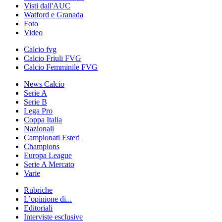
Visti dall'AUC
Watford e Granada
Foto
Video
Calcio fvg
Calcio Friuli FVG
Calcio Femminile FVG
News Calcio
Serie A
Serie B
Lega Pro
Coppa Italia
Nazionali
Campionati Esteri
Champions
Europa League
Serie A Mercato
Varie
Rubriche
L’opinione di...
Editoriali
Interviste esclusive