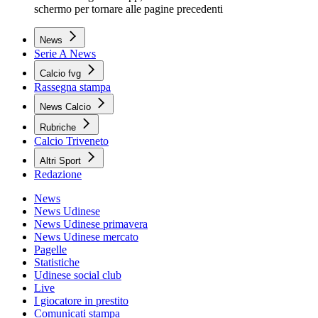
schermo per tornare alle pagine precedenti
News
Serie A News
Calcio fvg
Rassegna stampa
News Calcio
Rubriche
Calcio Triveneto
Altri Sport
Redazione
News
News Udinese
News Udinese primavera
News Udinese mercato
Pagelle
Statistiche
Udinese social club
Live
I giocatore in prestito
Comunicati stampa