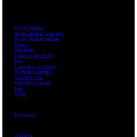
MondoUdinese testata Giornalistica registrata Tribunale di Udine
(N° 14/2014) Dir Resp Monica Valendino
Udinese
News Udinese
News Udinese primavera
News Udinese mercato
Pagelle
Statistiche
Udinese social club
Live
I giocatore in prestito
Comunicati stampa
Visti dall'AUC
Watford e Granada
Foto
Video
Informazioni
Redazione
Trasparenza
Archivio