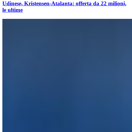
Udinese, Kristensen-Atalanta: offerta da 22 milioni,
le ultime