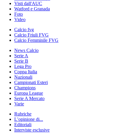
Visti dall'AUC
Watford e Granada
Foto
Video
Calcio fvg
Calcio Friuli FVG
Calcio Femminile FVG
News Calcio
Serie A
Serie B
Lega Pro
Coppa Italia
Nazionali
Campionati Esteri
Champions
Europa League
Serie A Mercato
Varie
Rubriche
L’opinione di...
Editoriali
Interviste esclusive