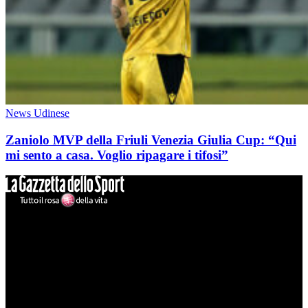
News Udinese
Zaniolo MVP della Friuli Venezia Giulia Cup: “Qui
mi sento a casa. Voglio ripagare i tifosi”
Mondo Udinese
Il sito Mondo Udinese affiliato al network Gazzanet non è gestito
direttamente RCS Mediagroup ed è unico responsabile di tutte le
informazioni (testuali o grafiche), i documenti o i materiali pubblicati
sul sito medesimo.