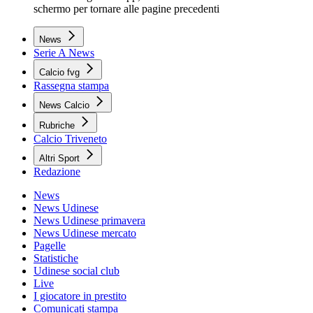
schermo per tornare alle pagine precedenti
News
Serie A News
Calcio fvg
Rassegna stampa
News Calcio
Rubriche
Calcio Triveneto
Altri Sport
Redazione
News
News Udinese
News Udinese primavera
News Udinese mercato
Pagelle
Statistiche
Udinese social club
Live
I giocatore in prestito
Comunicati stampa