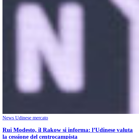
News Udinese mercato
Rui Modesto, il Rakow si informa: l’Udinese valuta
la cessione del centrocampista