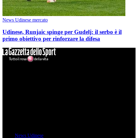
News Udinese mercato
Udinese, Runjaic spinge per Gudelj: il serbo è il
primo obiettivo per rinforzare la difesa
Mondo Udinese
Il sito Mondo Udinese affiliato al network Gazzanet non è gestito
direttamente RCS Mediagroup ed è unico responsabile di tutte le
informazioni (testuali o grafiche), i documenti o i materiali pubblicati
sul sito medesimo.
MondoUdinese testata Giornalistica registrata Tribunale di Udine
(N° 14/2014) Dir Resp Monica Valendino
Udinese
News Udinese