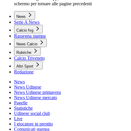
schermo per tornare alle pagine precedenti
News
Serie A News
Calcio fvg
Rassegna stampa
News Calcio
Rubriche
Calcio Triveneto
Altri Sport
Redazione
News
News Udinese
News Udinese primavera
News Udinese mercato
Pagelle
Statistiche
Udinese social club
Live
I giocatore in prestito
Comunicati stampa