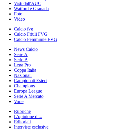
Visti dall'AUC
Watford e Granada
Foto
Video
Calcio fvg
Calcio Friuli FVG
Calcio Femminile FVG
News Calcio
Serie A
Serie B
Lega Pro
Coppa Italia
Nazionali
Campionati Esteri
Champions
Europa League
Serie A Mercato
Varie
Rubriche
L’opinione di...
Editoriali
Interviste esclusive