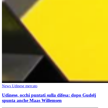
News Udinese mercato
Udinese, occhi puntati sulla difesa: dopo Gudelj
spunta anche Maas Willemsen