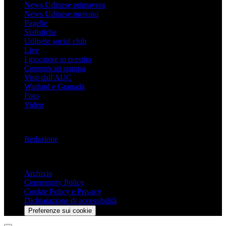
News Udinese primavera
News Udinese mercato
Pagelle
Statistiche
Udinese social club
Live
I giocatore in prestito
Comunicati stampa
Visti dall'AUC
Watford e Granada
Foto
Video
Informazioni
Redazione
Trasparenza
Archivio
Community Policy
Cookie Policy e Privacy
Dichiarazione di accessibilità
Preferenze sui cookie