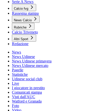
Serie A News
Calcio fvg
Rassegna stampa
News Calcio
Rubriche
Calcio Triveneto
Altri Sport
Redazione
News
News Udinese
News Udinese primavera
News Udinese mercato
Pagelle
Statistiche
Udinese social club
Live
I giocatore in prestito
Comunicati stampa
Visti dall'AUC
Watford e Granada
Foto
Video