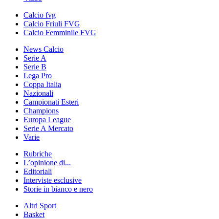
Calcio fvg
Calcio Friuli FVG
Calcio Femminile FVG
News Calcio
Serie A
Serie B
Lega Pro
Coppa Italia
Nazionali
Campionati Esteri
Champions
Europa League
Serie A Mercato
Varie
Rubriche
L’opinione di...
Editoriali
Interviste esclusive
Storie in bianco e nero
Altri Sport
Basket