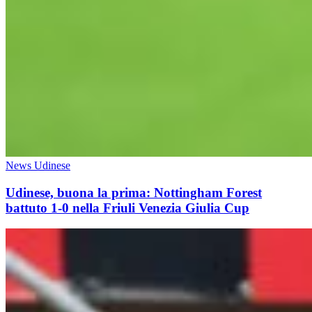
News Udinese
Udinese, buona la prima: Nottingham Forest
battuto 1-0 nella Friuli Venezia Giulia Cup