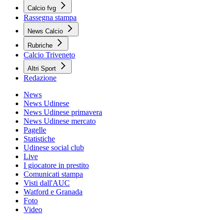
Calcio fvg
Rassegna stampa
News Calcio
Rubriche
Calcio Triveneto
Altri Sport
Redazione
News
News Udinese
News Udinese primavera
News Udinese mercato
Pagelle
Statistiche
Udinese social club
Live
I giocatore in prestito
Comunicati stampa
Visti dall'AUC
Watford e Granada
Foto
Video