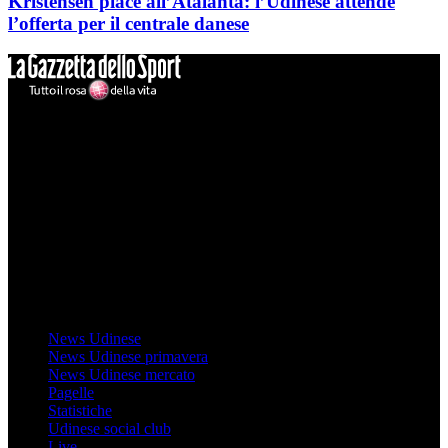
Kristensen piace all’Atalanta: l’Udinese attende
l’offerta per il centrale danese
Mondo Udinese
Il sito Mondo Udinese affiliato al network Gazzanet non è gestito
direttamente RCS Mediagroup ed è unico responsabile di tutte le
informazioni (testuali o grafiche), i documenti o i materiali pubblicati
sul sito medesimo.
MondoUdinese testata Giornalistica registrata Tribunale di Udine
(N° 14/2014) Dir Resp Monica Valendino
Udinese
News Udinese
News Udinese primavera
News Udinese mercato
Pagelle
Statistiche
Udinese social club
Live