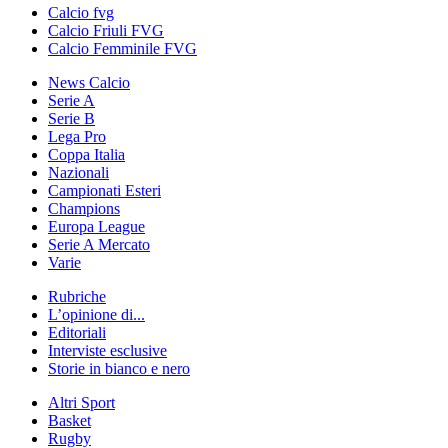
Calcio fvg
Calcio Friuli FVG
Calcio Femminile FVG
News Calcio
Serie A
Serie B
Lega Pro
Coppa Italia
Nazionali
Campionati Esteri
Champions
Europa League
Serie A Mercato
Varie
Rubriche
L’opinione di...
Editoriali
Interviste esclusive
Storie in bianco e nero
Altri Sport
Basket
Rugby