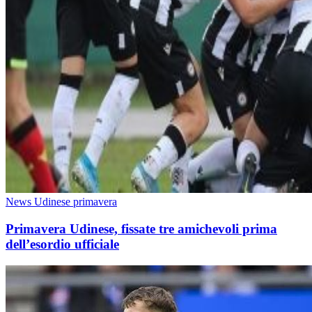
News Udinese primavera
Primavera Udinese, fissate tre amichevoli prima
dell’esordio ufficiale