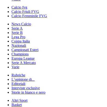
Calcio fvg
Calcio Friuli FVG
Calcio Femminile FVG
News Calcio
Serie A
Serie B
Lega Pro
Coppa Italia
Nazionali
Campionati Esteri
Champions
Europa League
Serie A Mercato
Varie
Rubriche
L’opinione di...
Editoriali
Interviste esclusive
Storie in bianco e nero
Altri Sport
Basket