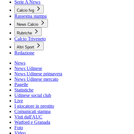
Serie A News
Calcio fvg
Rassegna stampa
News Calcio
Rubriche
Calcio Triveneto
Altri Sport
Redazione
News
News Udinese
News Udinese primavera
News Udinese mercato
Pagelle
Statistiche
Udinese social club
Live
I giocatore in prestito
Comunicati stampa
Visti dall'AUC
Watford e Granada
Foto
Video