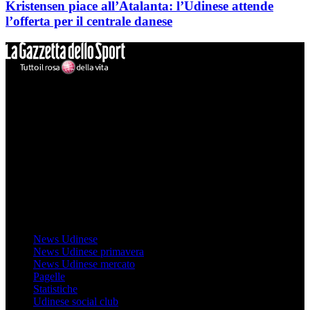
Kristensen piace all’Atalanta: l’Udinese attende
l’offerta per il centrale danese
Mondo Udinese
Il sito Mondo Udinese affiliato al network Gazzanet non è gestito
direttamente RCS Mediagroup ed è unico responsabile di tutte le
informazioni (testuali o grafiche), i documenti o i materiali pubblicati
sul sito medesimo.
MondoUdinese testata Giornalistica registrata Tribunale di Udine
(N° 14/2014) Dir Resp Monica Valendino
Udinese
News Udinese
News Udinese primavera
News Udinese mercato
Pagelle
Statistiche
Udinese social club