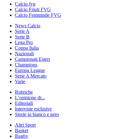
Calcio fvg
Calcio Friuli FVG
Calcio Femminile FVG
News Calcio
Serie A
Serie B
Lega Pro
Coppa Italia
Nazionali
Campionati Esteri
Champions
Europa League
Serie A Mercato
Varie
Rubriche
L’opinione di...
Editoriali
Interviste esclusive
Storie in bianco e nero
Altri Sport
Basket
Rugby