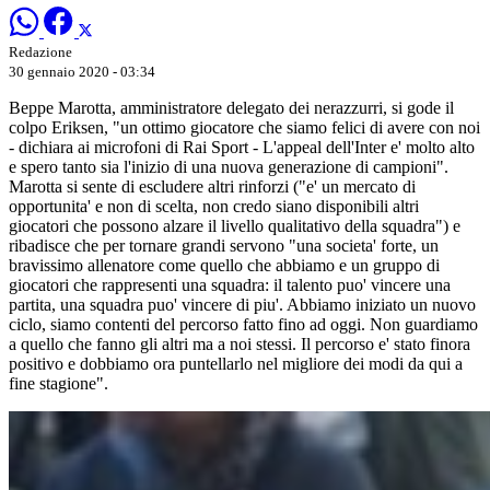
Redazione
30 gennaio 2020 - 03:34
Beppe Marotta, amministratore delegato dei nerazzurri, si gode il
colpo Eriksen, "un ottimo giocatore che siamo felici di avere con noi
- dichiara ai microfoni di Rai Sport - L'appeal dell'Inter e' molto alto
e spero tanto sia l'inizio di una nuova generazione di campioni".
Marotta si sente di escludere altri rinforzi ("e' un mercato di
opportunita' e non di scelta, non credo siano disponibili altri
giocatori che possono alzare il livello qualitativo della squadra") e
ribadisce che per tornare grandi servono "una societa' forte, un
bravissimo allenatore come quello che abbiamo e un gruppo di
giocatori che rappresenti una squadra: il talento puo' vincere una
partita, una squadra puo' vincere di piu'. Abbiamo iniziato un nuovo
ciclo, siamo contenti del percorso fatto fino ad oggi. Non guardiamo
a quello che fanno gli altri ma a noi stessi. Il percorso e' stato finora
positivo e dobbiamo ora puntellarlo nel migliore dei modi da qui a
fine stagione".