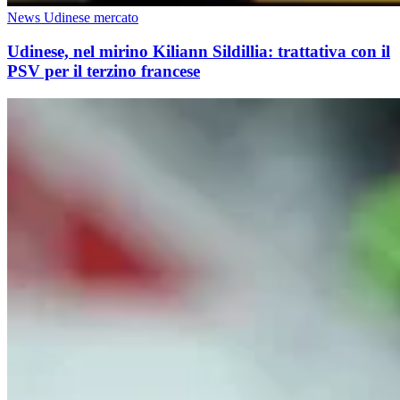
News Udinese mercato
Udinese, nel mirino Kiliann Sildillia: trattativa con il
PSV per il terzino francese