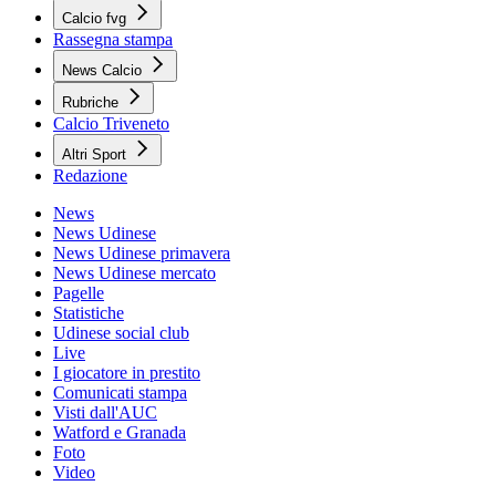
Calcio fvg
Rassegna stampa
News Calcio
Rubriche
Calcio Triveneto
Altri Sport
Redazione
News
News Udinese
News Udinese primavera
News Udinese mercato
Pagelle
Statistiche
Udinese social club
Live
I giocatore in prestito
Comunicati stampa
Visti dall'AUC
Watford e Granada
Foto
Video