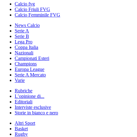
Calcio fvg
Calcio Friuli FVG
Calcio Femminile FVG
News Calcio
Serie A
Serie B
Lega Pro
Coppa Italia
Nazionali
Campionati Esteri
Champions
Europa League
Serie A Mercato
Varie
Rubriche
L’opinione di...
Editoriali
Interviste esclusive
Storie in bianco e nero
Altri Sport
Basket
Rugby