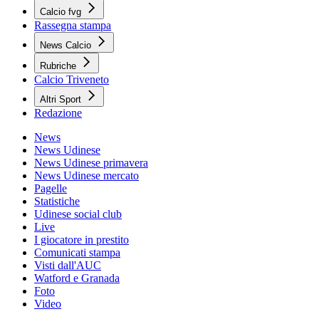
Calcio fvg
Rassegna stampa
News Calcio
Rubriche
Calcio Triveneto
Altri Sport
Redazione
News
News Udinese
News Udinese primavera
News Udinese mercato
Pagelle
Statistiche
Udinese social club
Live
I giocatore in prestito
Comunicati stampa
Visti dall'AUC
Watford e Granada
Foto
Video