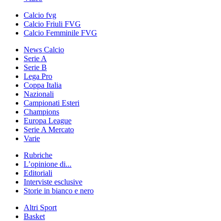
Calcio fvg
Calcio Friuli FVG
Calcio Femminile FVG
News Calcio
Serie A
Serie B
Lega Pro
Coppa Italia
Nazionali
Campionati Esteri
Champions
Europa League
Serie A Mercato
Varie
Rubriche
L’opinione di...
Editoriali
Interviste esclusive
Storie in bianco e nero
Altri Sport
Basket