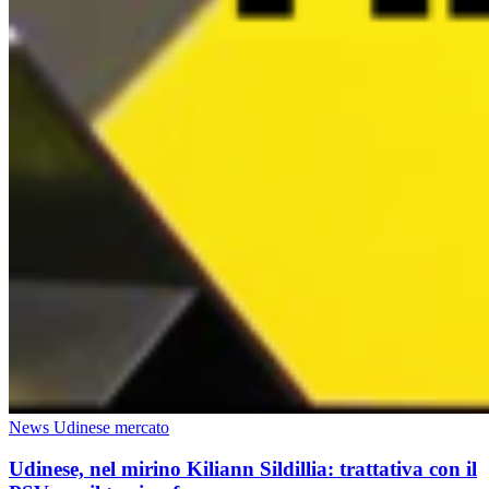
News Udinese mercato
Udinese, nel mirino Kiliann Sildillia: trattativa con il