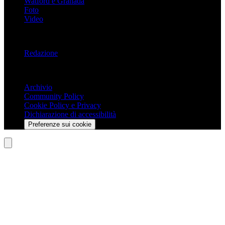
Watford e Granada
Foto
Video
Informazioni
Redazione
Trasparenza
Archivio
Community Policy
Cookie Policy e Privacy
Dichiarazione di accessibilità
Preferenze sui cookie