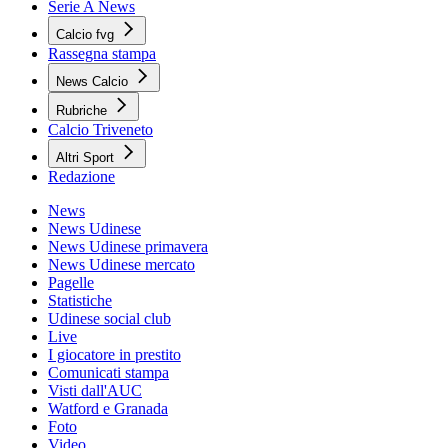
Serie A News
Calcio fvg
Rassegna stampa
News Calcio
Rubriche
Calcio Triveneto
Altri Sport
Redazione
News
News Udinese
News Udinese primavera
News Udinese mercato
Pagelle
Statistiche
Udinese social club
Live
I giocatore in prestito
Comunicati stampa
Visti dall'AUC
Watford e Granada
Foto
Video