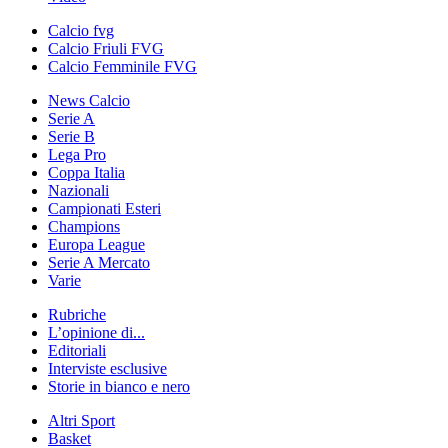
Calcio fvg
Calcio Friuli FVG
Calcio Femminile FVG
News Calcio
Serie A
Serie B
Lega Pro
Coppa Italia
Nazionali
Campionati Esteri
Champions
Europa League
Serie A Mercato
Varie
Rubriche
L’opinione di...
Editoriali
Interviste esclusive
Storie in bianco e nero
Altri Sport
Basket