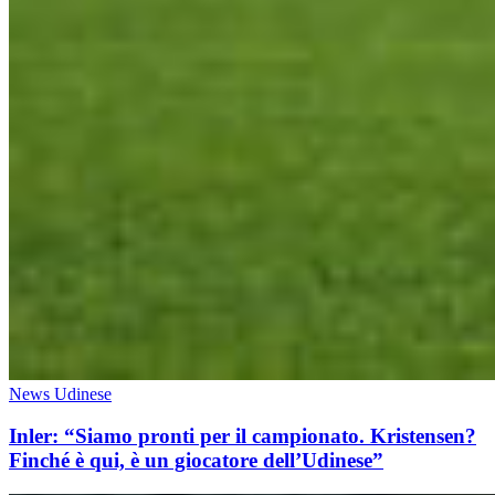
News Udinese
Inler: “Siamo pronti per il campionato. Kristensen?
Finché è qui, è un giocatore dell’Udinese”