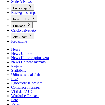
Serie A News
Calcio fvg
Rassegna stampa
News Calcio
Rubriche
Calcio Triveneto
Altri Sport
Redazione
News
News Udinese
News Udinese primavera
News Udinese mercato
Pagelle
Statistiche
Udinese social club
Live
I giocatore in prestito
Comunicati stampa
Visti dall'AUC
Watford e Granada
Foto
Video