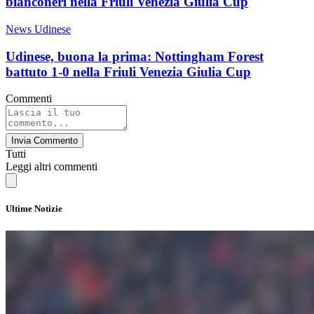
bianconeri nella Friuli Venezia Giulia Cup
News Udinese
Udinese, buona la prima: Nottingham Forest
battuto 1-0 nella Friuli Venezia Giulia Cup
Commenti
Invia Commento
Tutti
Leggi altri commenti
Ultime Notizie