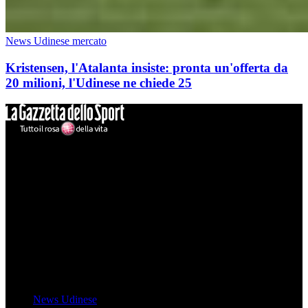
News Udinese mercato
Kristensen, l'Atalanta insiste: pronta un'offerta da
20 milioni, l'Udinese ne chiede 25
Mondo Udinese
Il sito Mondo Udinese affiliato al network Gazzanet non è gestito
direttamente RCS Mediagroup ed è unico responsabile di tutte le
informazioni (testuali o grafiche), i documenti o i materiali pubblicati
sul sito medesimo.
MondoUdinese testata Giornalistica registrata Tribunale di Udine
(N° 14/2014) Dir Resp Monica Valendino
Udinese
News Udinese