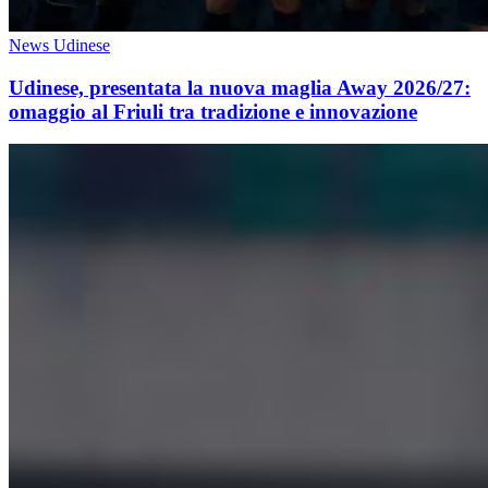
News Udinese
Udinese, presentata la nuova maglia Away 2026/27:
omaggio al Friuli tra tradizione e innovazione