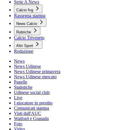
Serie A News
Calcio fvg
Rassegna stampa
News Calcio
Rubriche
Calcio Triveneto
Altri Sport
Redazione
News
News Udinese
News Udinese primavera
News Udinese mercato
Pagelle
Statistiche
Udinese social club
Live
I giocatore in prestito
Comunicati stampa
Visti dall'AUC
Watford e Granada
Foto
Video