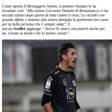
Come riporta il
Messaggero Veneto
, il portiere friulano lo ha
ricordato così:
“Mio nonno Giovanni Visintini di Remanzacco ci ha
lasciati sabato dopo giorni di lotta contro il virus. Lo ricordo con
grande affetto e insieme alla nostra famiglia lo porteremo nel cuore
per la bella persona che è sempre stata”.
E
ancora
Scuffet
aggiunge:
“Aveva 91 anni e ora parerò anche per
lui. Grazie ai medici che lo hanno curato”.