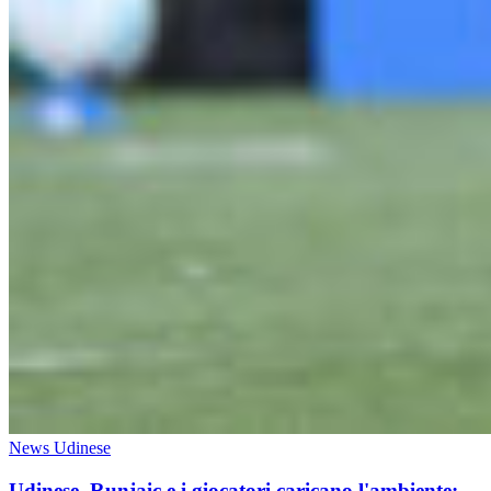
News Udinese
Udinese, Runjaic e i giocatori caricano l'ambiente: