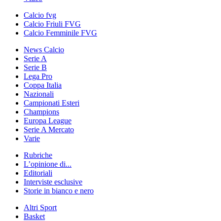
Calcio fvg
Calcio Friuli FVG
Calcio Femminile FVG
News Calcio
Serie A
Serie B
Lega Pro
Coppa Italia
Nazionali
Campionati Esteri
Champions
Europa League
Serie A Mercato
Varie
Rubriche
L’opinione di...
Editoriali
Interviste esclusive
Storie in bianco e nero
Altri Sport
Basket