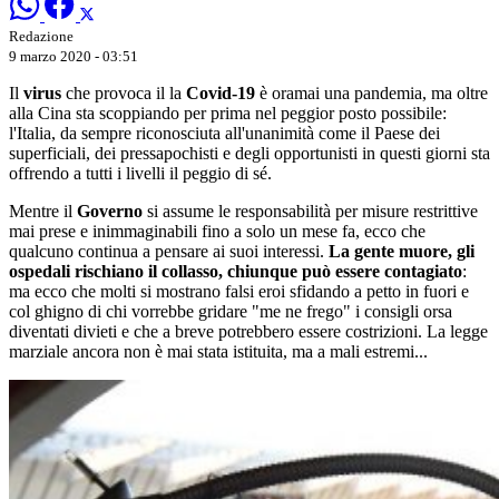
Redazione
9 marzo 2020 - 03:51
Il
virus
che provoca il la
Covid-19
è oramai una pandemia, ma oltre
alla Cina sta scoppiando per prima nel peggior posto possibile:
l'Italia, da sempre riconosciuta all'unanimità come il Paese dei
superficiali, dei pressapochisti e degli opportunisti in questi giorni sta
offrendo a tutti i livelli il peggio di sé.
Mentre il
Governo
si assume le responsabilità per misure restrittive
mai prese e inimmaginabili fino a solo un mese fa, ecco che
qualcuno continua a pensare ai suoi interessi.
La gente muore, gli
ospedali rischiano il collasso, chiunque può essere contagiato
:
ma ecco che molti si mostrano falsi eroi sfidando a petto in fuori e
col ghigno di chi vorrebbe gridare "me ne frego" i consigli orsa
diventati divieti e che a breve potrebbero essere costrizioni. La legge
marziale ancora non è mai stata istituita, ma a mali estremi...