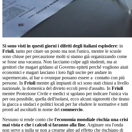
Si sono visti in questi giorni i difetti degli italiani esplodere
: in
Friuli
, tanto per citare un posto ma non l'unico, mentre le scuole
sono chiuse per precauzione molti si stanno già organizzando come
se fosse una vacanza. Non facciamo colpe agli studenti, ma ai
genitori che magari gridano al Governo epiteti perché vogliono aiuti
economici e magari lasciano i loro figli uscire per andare in
supermercato, al bar o ovunque possano essere a contatto con più
persone. In
Friuli
mentre gli impianti di sci sono stati chiusi a livello
nazionale, la domenica del divieto eccoli presi d'assalto. In
Friuli
mentre Protezione Civile e medici si sgolano per indicare l'unica via
per ora possibile, quella dell'isolarsi, ecco alcuni signorotti che tirano
la giacca a sindaci e politici locali per far eludere le normative e tutti
pronti ad ascoltarli in nome del
commercio
.
Nessuno si rende conto che
l'economia mondiale rischia una crisi
mai vista e che i calcoli si faranno alla fine
. Arginare ora l'onda
non serve a nulla se non a crearne altre ad effetto che rischiano di