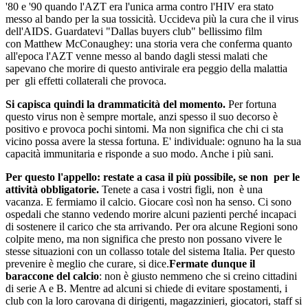
'80 e '90 quando l'AZT era l'unica arma contro l'HIV era stato
messo al bando per la sua tossicità. Uccideva più la cura che il virus
dell'AIDS. Guardatevi "Dallas buyers club" bellissimo film
con Matthew McConaughey: una storia vera che conferma quanto
all'epoca l'AZT venne messo al bando dagli stessi malati che
sapevano che morire di questo antivirale era peggio della malattia
per gli effetti collaterali che provoca.
Si capisca quindi la drammaticità del momento.
Per fortuna
questo virus non è sempre mortale, anzi spesso il suo decorso è
positivo e provoca pochi sintomi. Ma non significa che chi ci sta
vicino possa avere la stessa fortuna. E' individuale: ognuno ha la sua
capacità immunitaria e risponde a suo modo. Anche i più sani.
Per questo l'appello: restate a casa il più possibile, se non per le
attività obbligatorie.
Tenete a casa i vostri figli, non è una
vacanza. E fermiamo il calcio. Giocare così non ha senso. Ci sono
ospedali che stanno vedendo morire alcuni pazienti perché incapaci
di sostenere il carico che sta arrivando. Per ora alcune Regioni sono
colpite meno, ma non significa che presto non possano vivere le
stesse situazioni con un collasso totale del sistema Italia. Per questo
prevenire è meglio che curare, si dice.
Fermate dunque il
baraccone del calcio
: non è giusto nemmeno che si creino cittadini
di serie A e B. Mentre ad alcuni si chiede di evitare spostamenti, i
club con la loro carovana di dirigenti, magazzinieri, giocatori, staff si