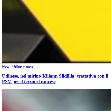
News Udinese mercato
Udinese, nel mirino Kiliann Sildillia: trattativa con il
PSV per il terzino francese