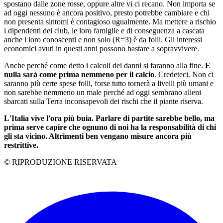
spostano dalle zone rosse, oppure altre vi ci recano. Non importa se
ad oggi nessuno è ancora positivo, presto potrebbe cambiare e chi
non presenta sintomi è contagioso ugualmente. Ma mettere a rischio
i dipendenti dei club, le loro famiglie e di conseguenza a cascata
anche i loro conoscenti e non solo (R=3) è da folli. Gli interessi
economici avuti in questi anni possono bastare a sopravvivere.
Anche perché come detto i calcoli dei danni si faranno alla fine.
E
nulla sarà come prima nemmeno per il calcio
. Credeteci. Non ci
saranno più certe spese folli, forse tutto tornerà a livelli più umani e
non sarebbe nemmeno un male perché ad oggi sembrano alieni
sbarcati sulla Terra inconsapevoli dei rischi che il piante riserva.
L'Italia vive l'ora più buia. Parlare di partite sarebbe bello, ma
prima serve capire che ognuno di noi ha la responsabilità di chi
gli sta vicino. Altrimenti ben vengano misure ancora più
restrittive.
© RIPRODUZIONE RISERVATA