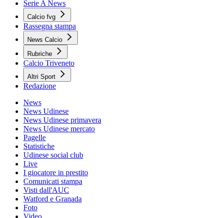
Serie A News
Calcio fvg
Rassegna stampa
News Calcio
Rubriche
Calcio Triveneto
Altri Sport
Redazione
News
News Udinese
News Udinese primavera
News Udinese mercato
Pagelle
Statistiche
Udinese social club
Live
I giocatore in prestito
Comunicati stampa
Visti dall'AUC
Watford e Granada
Foto
Video