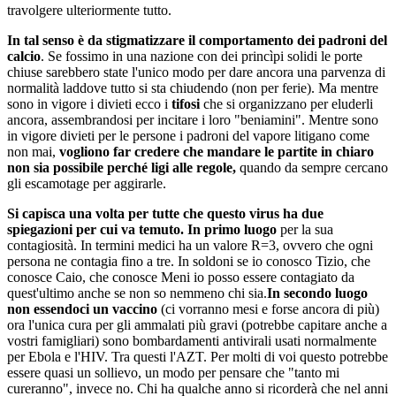
travolgere ulteriormente tutto.
In tal senso è da stigmatizzare il comportamento dei padroni del
calcio
. Se fossimo in una nazione con dei princìpi solidi le porte
chiuse sarebbero state l'unico modo per dare ancora una parvenza di
normalità laddove tutto si sta chiudendo (non per ferie). Ma mentre
sono in vigore i divieti ecco i
tifosi
che si organizzano per eluderli
ancora, assembrandosi per incitare i loro "beniamini". Mentre sono
in vigore divieti per le persone i padroni del vapore litigano come
non mai,
vogliono far credere che mandare le partite in chiaro
non sia possibile perché ligi alle regole,
quando da sempre cercano
gli escamotage per aggirarle.
Si capisca una volta per tutte che questo virus ha due
spiegazioni per cui va temuto.
In primo luogo
per la sua
contagiosità. In termini medici ha un valore R=3, ovvero che ogni
persona ne contagia fino a tre. In soldoni se io conosco Tizio, che
conosce Caio, che conosce Meni io posso essere contagiato da
quest'ultimo anche se non so nemmeno chi sia.
In secondo luogo
non essendoci un vaccino
(ci vorranno mesi e forse ancora di più)
ora l'unica cura per gli ammalati più gravi (potrebbe capitare anche a
vostri famigliari) sono bombardamenti antivirali usati normalmente
per Ebola e l'HIV. Tra questi l'AZT. Per molti di voi questo potrebbe
essere quasi un sollievo, un modo per pensare che "tanto mi
cureranno", invece no. Chi ha qualche anno si ricorderà che nel anni