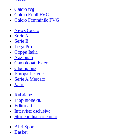
Calcio fvg
Calcio Friuli FVG
Calcio Femminile FVG
News Calcio
Serie A
Serie B
Lega Pro
Coppa Italia
Nazionali
Campionati Esteri
Champions
Europa League
Serie A Mercato
Varie
Rubriche
L’opinione di...
Editoriali
Interviste esclusive
Storie in bianco e nero
Altri Sport
Basket