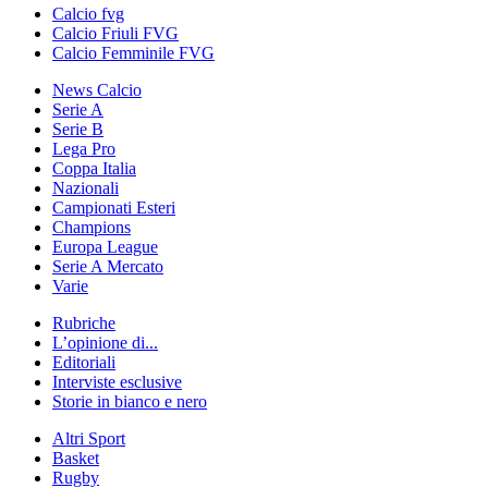
Calcio fvg
Calcio Friuli FVG
Calcio Femminile FVG
News Calcio
Serie A
Serie B
Lega Pro
Coppa Italia
Nazionali
Campionati Esteri
Champions
Europa League
Serie A Mercato
Varie
Rubriche
L’opinione di...
Editoriali
Interviste esclusive
Storie in bianco e nero
Altri Sport
Basket
Rugby