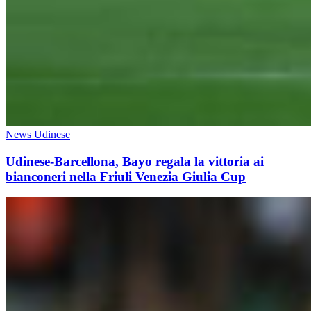
News Udinese
Udinese-Barcellona, Bayo regala la vittoria ai
bianconeri nella Friuli Venezia Giulia Cup