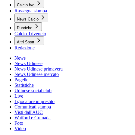
Calcio fvg
Rassegna stampa
News Calcio
Rubriche
Calcio Triveneto
Altri Sport
Redazione
News
News Udinese
News Udinese primavera
News Udinese mercato
Pagelle
Statistiche
Udinese social club
Live
I giocatore in prestito
Comunicati stampa
Visti dall'AUC
Watford e Granada
Foto
Video