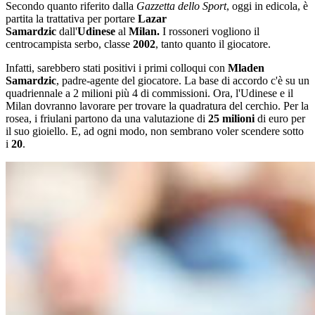
Secondo quanto riferito dalla
Gazzetta dello Sport
, oggi in edicola, è
partita la trattativa per portare
Lazar
Samardzic
dall'
Udinese
al
Milan.
I rossoneri vogliono il
centrocampista serbo, classe
2002
, tanto quanto il giocatore.
Infatti, sarebbero stati positivi i primi colloqui con
Mladen
Samardzic
, padre-agente del giocatore. La base di accordo c'è su un
quadriennale a 2 milioni più 4 di commissioni. Ora, l'Udinese e il
Milan dovranno lavorare per trovare la quadratura del cerchio. Per la
rosea, i friulani partono da una valutazione di
25 milioni
di euro per
il suo gioiello. E, ad ogni modo, non sembrano voler scendere sotto
i
20
.