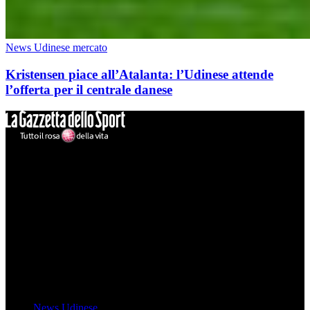
News Udinese mercato
Kristensen piace all’Atalanta: l’Udinese attende
l’offerta per il centrale danese
Mondo Udinese
Il sito Mondo Udinese affiliato al network Gazzanet non è gestito
direttamente RCS Mediagroup ed è unico responsabile di tutte le
informazioni (testuali o grafiche), i documenti o i materiali pubblicati
sul sito medesimo.
MondoUdinese testata Giornalistica registrata Tribunale di Udine
(N° 14/2014) Dir Resp Monica Valendino
Udinese
News Udinese