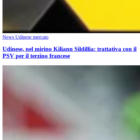
News Udinese mercato
Udinese, nel mirino Kiliann Sildillia: trattativa con il
PSV per il terzino francese