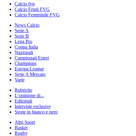
Calcio fvg
Calcio Friuli FVG
Calcio Femminile FVG
News Calcio
Serie A
Serie B
Lega Pro
Coppa Italia
Nazionali
Campionati Esteri
Champions
Europa League
Serie A Mercato
Varie
Rubriche
L’opinione di...
Editoriali
Interviste esclusive
Storie in bianco e nero
Altri Sport
Basket
Rugby