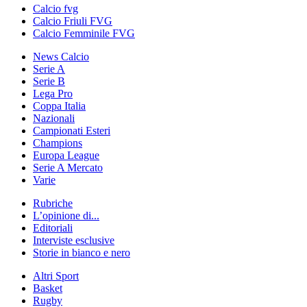
Calcio fvg
Calcio Friuli FVG
Calcio Femminile FVG
News Calcio
Serie A
Serie B
Lega Pro
Coppa Italia
Nazionali
Campionati Esteri
Champions
Europa League
Serie A Mercato
Varie
Rubriche
L’opinione di...
Editoriali
Interviste esclusive
Storie in bianco e nero
Altri Sport
Basket
Rugby