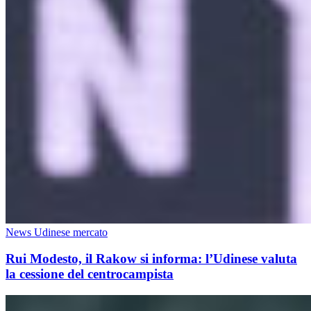
News Udinese mercato
Rui Modesto, il Rakow si informa: l’Udinese valuta
la cessione del centrocampista