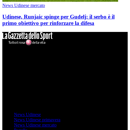
News Udinese mercato
Udinese, Runjaic spinge per Gudelj: il serbo è il
primo obiettivo per rinforzare la difesa
Mondo Udinese
Il sito Mondo Udinese affiliato al network Gazzanet non è gestito
direttamente RCS Mediagroup ed è unico responsabile di tutte le
informazioni (testuali o grafiche), i documenti o i materiali pubblicati
sul sito medesimo.
MondoUdinese testata Giornalistica registrata Tribunale di Udine
(N° 14/2014) Dir Resp Monica Valendino
Udinese
News Udinese
News Udinese primavera
News Udinese mercato