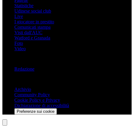
Pagelle
Statistiche
Udinese social club
Live
I giocatore in prestito
Comunicati stampa
Visti dall'AUC
Watford e Granada
Foto
Video
Informazioni
Redazione
Trasparenza
Archivio
Community Policy
Cookie Policy e Privacy
Dichiarazione di accessibilità
Preferenze sui cookie