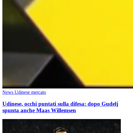
News Udinese mercato
Udinese, occhi puntati sulla difesa: dopo Gudelj
spunta anche Maas Willemsen