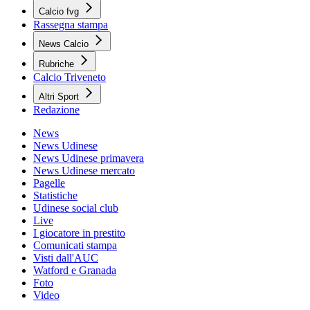
Calcio fvg
Rassegna stampa
News Calcio
Rubriche
Calcio Triveneto
Altri Sport
Redazione
News
News Udinese
News Udinese primavera
News Udinese mercato
Pagelle
Statistiche
Udinese social club
Live
I giocatore in prestito
Comunicati stampa
Visti dall'AUC
Watford e Granada
Foto
Video