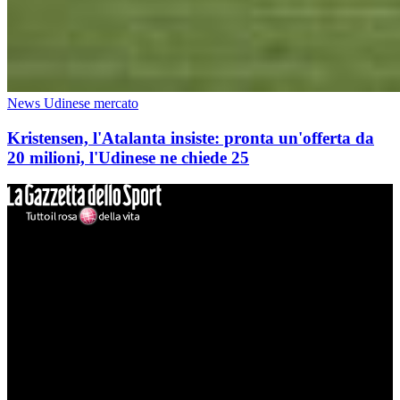
News Udinese mercato
Kristensen, l'Atalanta insiste: pronta un'offerta da
20 milioni, l'Udinese ne chiede 25
Mondo Udinese
Il sito Mondo Udinese affiliato al network Gazzanet non è gestito
direttamente RCS Mediagroup ed è unico responsabile di tutte le
informazioni (testuali o grafiche), i documenti o i materiali pubblicati
sul sito medesimo.
MondoUdinese testata Giornalistica registrata Tribunale di Udine
(N° 14/2014) Dir Resp Monica Valendino