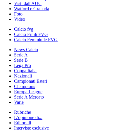
Visti dall'AUC
Watford e Granada
Foto
Video
Calcio fvg
Calcio Friuli FVG
Calcio Femminile FVG
News Calcio
Serie A
Serie B
Lega Pro
Coppa Italia
Nazionali
Campionati Esteri
Champions
Europa League
Serie A Mercato
Varie
Rubriche
L’opinione di...
Editoriali
Interviste esclusive