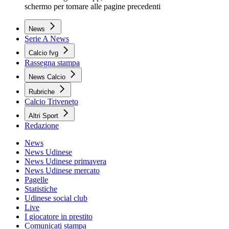
schermo per tornare alle pagine precedenti
News
Serie A News
Calcio fvg
Rassegna stampa
News Calcio
Rubriche
Calcio Triveneto
Altri Sport
Redazione
News
News Udinese
News Udinese primavera
News Udinese mercato
Pagelle
Statistiche
Udinese social club
Live
I giocatore in prestito
Comunicati stampa