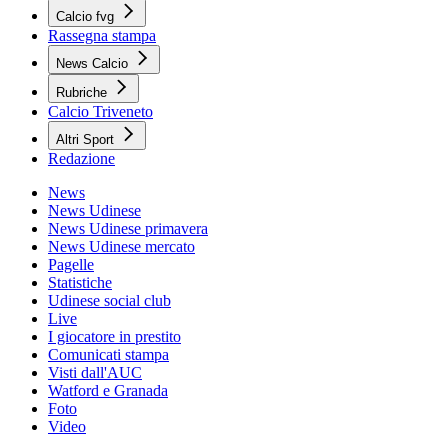
Calcio fvg
Rassegna stampa
News Calcio
Rubriche
Calcio Triveneto
Altri Sport
Redazione
News
News Udinese
News Udinese primavera
News Udinese mercato
Pagelle
Statistiche
Udinese social club
Live
I giocatore in prestito
Comunicati stampa
Visti dall'AUC
Watford e Granada
Foto
Video