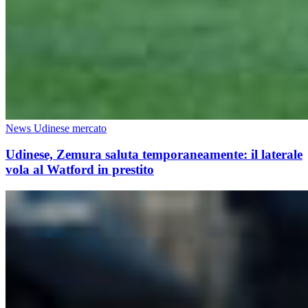
News Udinese mercato
Udinese, Zemura saluta temporaneamente: il laterale
vola al Watford in prestito