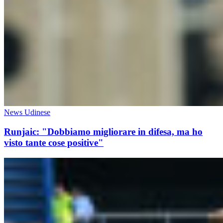
News Udinese
Runjaic: "Dobbiamo migliorare in difesa, ma ho
visto tante cose positive"