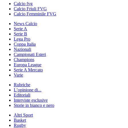
Calcio fvg
Calcio Friuli FVG
Calcio Femminile FVG
News Calcio
Serie A
Serie B
Lega Pro
Coppa Italia
Nazionali
Campionati Esteri
Champions
Europa League
Serie A Mercato
Varie
Rubriche
L’opinione di...
Editoriali
Interviste esclusive
Storie in bianco e nero
Altri Sport
Basket
Rugby