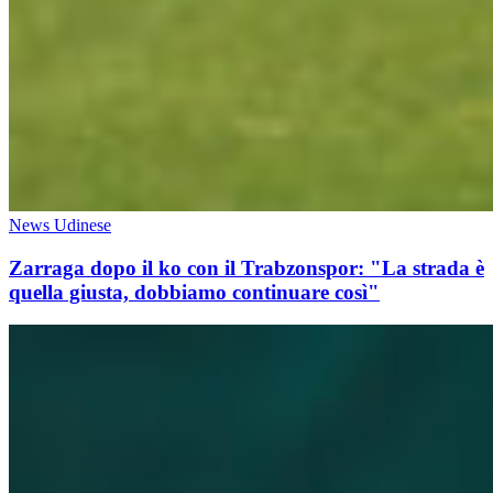
News Udinese
Zarraga dopo il ko con il Trabzonspor: "La strada è
quella giusta, dobbiamo continuare così"