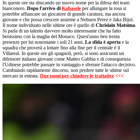
In queste ore sta sbucando un nuovo nome per la difesa del team
bianconero.
Dopo l'arrivo di
Kabasele
per allungare la rosa si
potrebbe affiancare un giocatore di grande caratura, ma ancora
giovane e che possa crescere assieme a Nehuen Perez e Jaka Bijol.
Il nome individuato nelle ultime ore è quello di
Chrislain Matsima
.
Si parla di un talento davvero molto interessante che ha fatto
benissimo con la maglia del Monaco. Quest'anno ben trenta
presenze per lui nonostante i soli 21 anni.
La sfida è aperta
e la
squadra che proverà a lottare fino alla fine per il centrale è il
Villareal. In queste ore gli spagnoli, però, si sono assicurati un
difensore italiano giovane come Matteo Gabbia e di conseguenza
l'Udinese potrebbe passare in vantaggio e sferrare l'attacco decisivo.
Cambiando rapidamente discorso, non perdere tutte le ultime sul
mercato in entrata.
Due nomi per chiudere le trattative
<<<