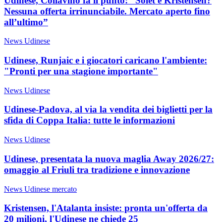
Udinese, Collavino fa il punto: “Solet e Kristensen?
Nessuna offerta irrinunciabile. Mercato aperto fino
all’ultimo”
News Udinese
Udinese, Runjaic e i giocatori caricano l'ambiente:
"Pronti per una stagione importante"
News Udinese
Udinese-Padova, al via la vendita dei biglietti per la
sfida di Coppa Italia: tutte le informazioni
News Udinese
Udinese, presentata la nuova maglia Away 2026/27:
omaggio al Friuli tra tradizione e innovazione
News Udinese mercato
Kristensen, l'Atalanta insiste: pronta un'offerta da
20 milioni, l'Udinese ne chiede 25