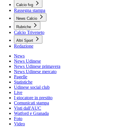
Calcio fvg
Rassegna stampa
News Calcio
Rubriche
Calcio Triveneto
Altri Sport
Redazione
News
News Udinese
News Udinese primavera
News Udinese mercato
Pagelle
Statistiche
Udinese social club
Live
I giocatore in prestito
Comunicati stampa
Visti dall'AUC
Watford e Granada
Foto
Video