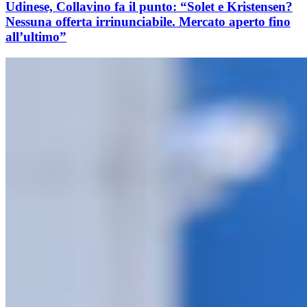
Udinese, Collavino fa il punto: “Solet e Kristensen?
Nessuna offerta irrinunciabile. Mercato aperto fino
all’ultimo”