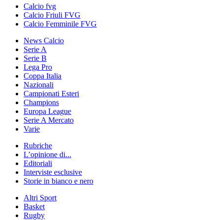
Calcio fvg
Calcio Friuli FVG
Calcio Femminile FVG
News Calcio
Serie A
Serie B
Lega Pro
Coppa Italia
Nazionali
Campionati Esteri
Champions
Europa League
Serie A Mercato
Varie
Rubriche
L’opinione di...
Editoriali
Interviste esclusive
Storie in bianco e nero
Altri Sport
Basket
Rugby