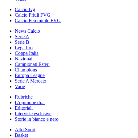
Calcio fvg
Calcio Friuli FVG
Calcio Femminile FVG
News Calcio
Serie A
Serie B
Lega Pro
Coppa Italia
Nazionali
Campionati Esteri
Champions
Europa League
Serie A Mercato
Varie
Rubriche
L’opinione di...
Editoriali
Interviste esclusive
Storie in bianco e nero
Altri Sport
Basket