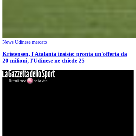
News Udinese mercato
Kristensen, l'Atalanta insiste: pronta un'offerta da
20 milioni, l'Udinese ne chiede 25
Mondo Udinese
Il sito Mondo Udinese affiliato al network Gazzanet non è gestito
direttamente RCS Mediagroup ed è unico responsabile di tutte le
informazioni (testuali o grafiche), i documenti o i materiali pubblicati
sul sito medesimo.
MondoUdinese testata Giornalistica registrata Tribunale di Udine
(N° 14/2014) Dir Resp Monica Valendino