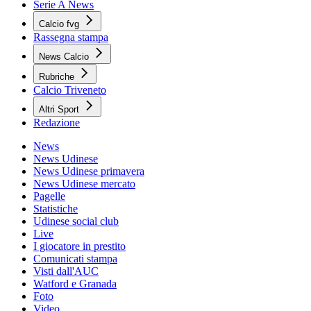
Serie A News
Calcio fvg
Rassegna stampa
News Calcio
Rubriche
Calcio Triveneto
Altri Sport
Redazione
News
News Udinese
News Udinese primavera
News Udinese mercato
Pagelle
Statistiche
Udinese social club
Live
I giocatore in prestito
Comunicati stampa
Visti dall'AUC
Watford e Granada
Foto
Video