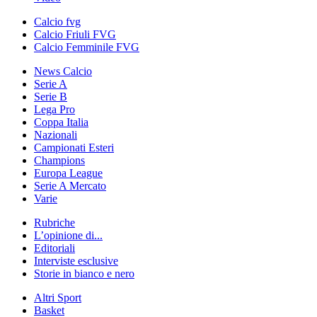
Calcio fvg
Calcio Friuli FVG
Calcio Femminile FVG
News Calcio
Serie A
Serie B
Lega Pro
Coppa Italia
Nazionali
Campionati Esteri
Champions
Europa League
Serie A Mercato
Varie
Rubriche
L’opinione di...
Editoriali
Interviste esclusive
Storie in bianco e nero
Altri Sport
Basket