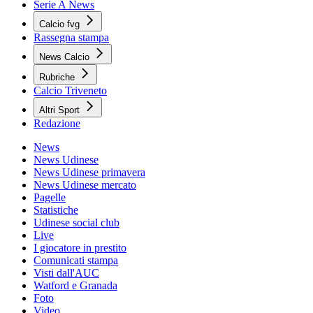
Serie A News
Calcio fvg
Rassegna stampa
News Calcio
Rubriche
Calcio Triveneto
Altri Sport
Redazione
News
News Udinese
News Udinese primavera
News Udinese mercato
Pagelle
Statistiche
Udinese social club
Live
I giocatore in prestito
Comunicati stampa
Visti dall'AUC
Watford e Granada
Foto
Video