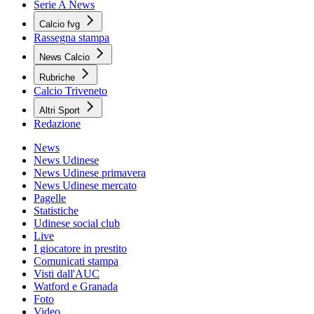
Serie A News
Calcio fvg
Rassegna stampa
News Calcio
Rubriche
Calcio Triveneto
Altri Sport
Redazione
News
News Udinese
News Udinese primavera
News Udinese mercato
Pagelle
Statistiche
Udinese social club
Live
I giocatore in prestito
Comunicati stampa
Visti dall'AUC
Watford e Granada
Foto
Video