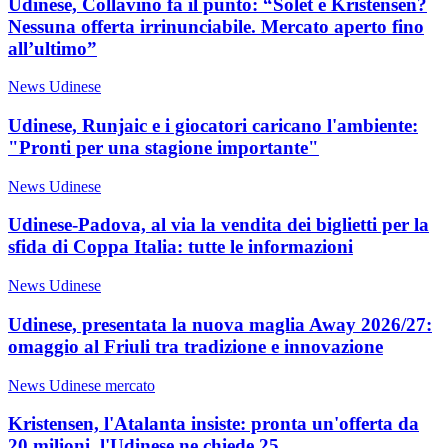
Udinese, Collavino fa il punto: “Solet e Kristensen?
Nessuna offerta irrinunciabile. Mercato aperto fino
all’ultimo”
News Udinese
Udinese, Runjaic e i giocatori caricano l'ambiente:
"Pronti per una stagione importante"
News Udinese
Udinese-Padova, al via la vendita dei biglietti per la
sfida di Coppa Italia: tutte le informazioni
News Udinese
Udinese, presentata la nuova maglia Away 2026/27:
omaggio al Friuli tra tradizione e innovazione
News Udinese mercato
Kristensen, l'Atalanta insiste: pronta un'offerta da
20 milioni, l'Udinese ne chiede 25