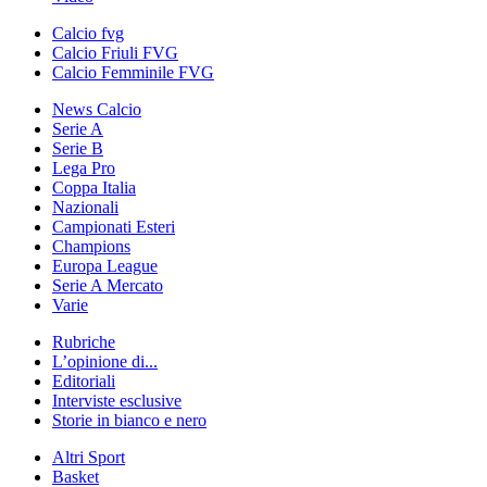
Calcio fvg
Calcio Friuli FVG
Calcio Femminile FVG
News Calcio
Serie A
Serie B
Lega Pro
Coppa Italia
Nazionali
Campionati Esteri
Champions
Europa League
Serie A Mercato
Varie
Rubriche
L’opinione di...
Editoriali
Interviste esclusive
Storie in bianco e nero
Altri Sport
Basket