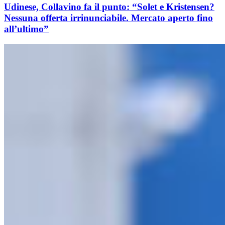
Udinese, Collavino fa il punto: “Solet e Kristensen?
Nessuna offerta irrinunciabile. Mercato aperto fino
all’ultimo”