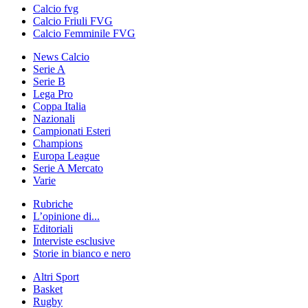
Calcio fvg
Calcio Friuli FVG
Calcio Femminile FVG
News Calcio
Serie A
Serie B
Lega Pro
Coppa Italia
Nazionali
Campionati Esteri
Champions
Europa League
Serie A Mercato
Varie
Rubriche
L’opinione di...
Editoriali
Interviste esclusive
Storie in bianco e nero
Altri Sport
Basket
Rugby