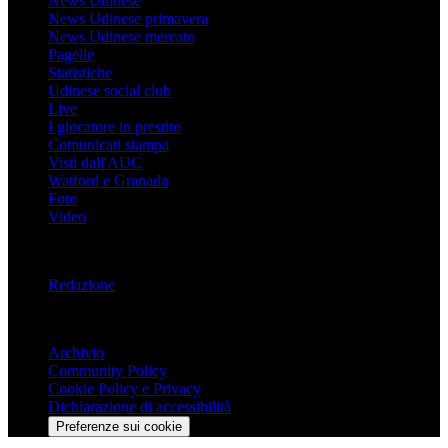
News Udinese
News Udinese primavera
News Udinese mercato
Pagelle
Statistiche
Udinese social club
Live
I giocatore in prestito
Comunicati stampa
Visti dall'AUC
Watford e Granada
Foto
Video
Informazioni
Redazione
Trasparenza
Archivio
Community Policy
Cookie Policy e Privacy
Dichiarazione di accessibilità
Preferenze sui cookie