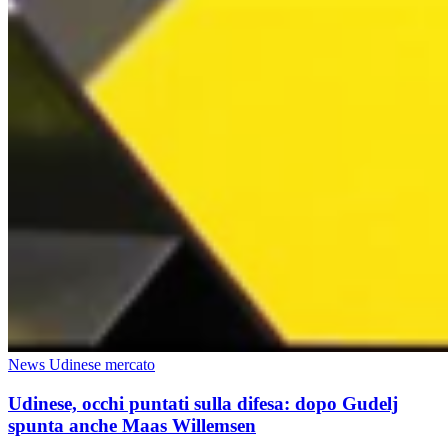
News Udinese mercato
Udinese, occhi puntati sulla difesa: dopo Gudelj
spunta anche Maas Willemsen