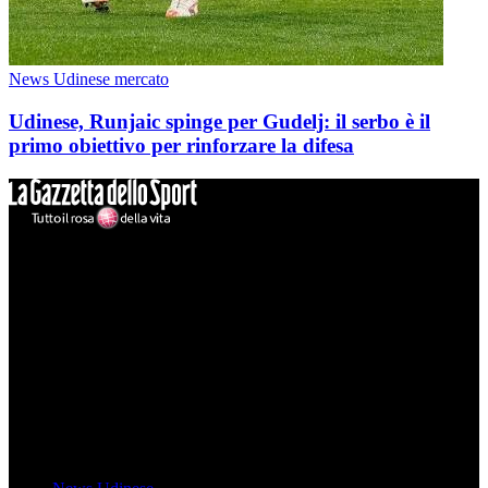
News Udinese mercato
Udinese, Runjaic spinge per Gudelj: il serbo è il
primo obiettivo per rinforzare la difesa
Mondo Udinese
Il sito Mondo Udinese affiliato al network Gazzanet non è gestito
direttamente RCS Mediagroup ed è unico responsabile di tutte le
informazioni (testuali o grafiche), i documenti o i materiali pubblicati
sul sito medesimo.
MondoUdinese testata Giornalistica registrata Tribunale di Udine
(N° 14/2014) Dir Resp Monica Valendino
Udinese