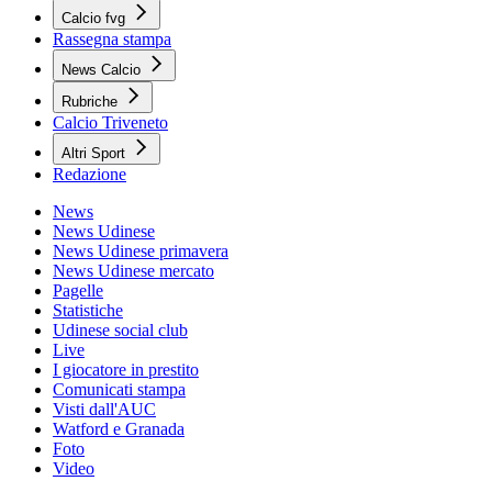
Calcio fvg
Rassegna stampa
News Calcio
Rubriche
Calcio Triveneto
Altri Sport
Redazione
News
News Udinese
News Udinese primavera
News Udinese mercato
Pagelle
Statistiche
Udinese social club
Live
I giocatore in prestito
Comunicati stampa
Visti dall'AUC
Watford e Granada
Foto
Video