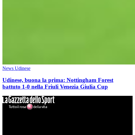
News Udinese
Udinese, buona la prima: Nottingham Forest
battuto 1-0 nella Friuli Venezia Giulia Cup
Mondo Udinese
Il sito Mondo Udinese affiliato al network Gazzanet non è gestito
direttamente RCS Mediagroup ed è unico responsabile di tutte le