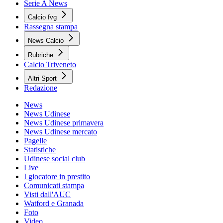
Serie A News
Calcio fvg
Rassegna stampa
News Calcio
Rubriche
Calcio Triveneto
Altri Sport
Redazione
News
News Udinese
News Udinese primavera
News Udinese mercato
Pagelle
Statistiche
Udinese social club
Live
I giocatore in prestito
Comunicati stampa
Visti dall'AUC
Watford e Granada
Foto
Video