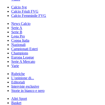
Calcio fvg
Calcio Friuli FVG
Calcio Femminile FVG
News Calcio
Serie A
Serie B
Lega Pro
Coppa Italia
Nazionali
Campionati Esteri
Champions
Europa League
Serie A Mercato
Varie
Rubriche
L’opinione di...
Editoriali
Interviste esclusive
Storie in bianco e nero
Altri Sport
Basket