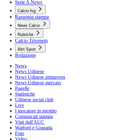
Serie A News
Calcio fvg
Rassegna stampa
News Calcio
Rubriche
Calcio Triveneto
Altri Sport
Redazione
News
News Udinese
News Udinese primavera
News Udinese mercato
Pagelle
Statistiche
Udinese social club
Live
I giocatore in prestito
Comunicati stampa
Visti dall'AUC
Watford e Granada
Foto
Video