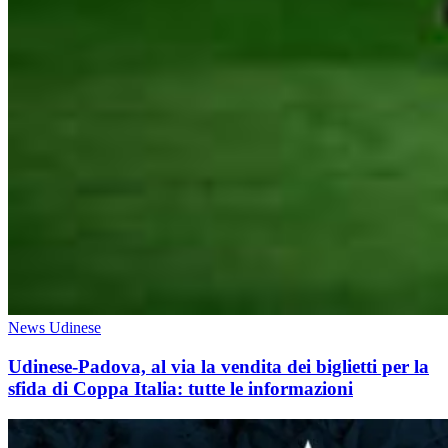
News Udinese
Udinese-Padova, al via la vendita dei biglietti per la
sfida di Coppa Italia: tutte le informazioni