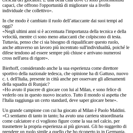
capaci, che offrono l'opportunità di migliorare sia a livello
individuale che collettivo».
In che modo è cambiato il ruolo dell’attaccante dai suoi tempi ad
oggi?
«Negli ultimi anni si è accentuata l'importanza della tecnica e della
velocità, mentre ci sono meno attaccanti che colpiscono di testa.
Tuttavia, penso che ci sia bisogno di riqualificare questo ruolo,
anche attraverso un lavoro più incentrato sull'individualità, poiché le
difese tendono ad essere sempre più chiuse e arrivano numerosi
cross nell'area di rigore».
Bierhoff, considerando anche la sua esperienza come direttore
sportivo della nazionale tedesca, che opinione ha di Gattuso, nuovo
c. t. dell'Italia, presente in città anche per osservare gli allenamenti
della squadra di Runjaic?
«Ho avuto il piacere di giocare con lui al Milan, e sono felice di
vederlo ora in questo nuovo incarico. Tutto il mondo si aspetta che
l'Italia raggiunga un certo standard, deve saper giocare bene».
Un grande campione con cui ha giocato al Milan è Paolo Maldini.
«Ci sentiamo di tanto in tanto; ha avuto una carriera straordinaria
come calciatore e ci vogliono figure come la sua nel calcio, per
trasmettere la propria esperienza ai più giovani. Gli ho suggerito di
prendere un ruolo simile a quello che ho ricoperto io in Germania,