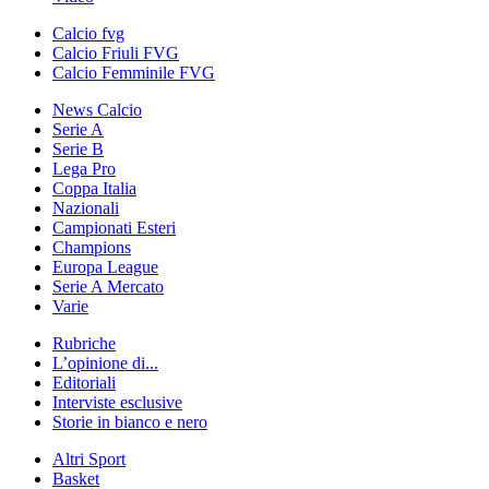
Calcio fvg
Calcio Friuli FVG
Calcio Femminile FVG
News Calcio
Serie A
Serie B
Lega Pro
Coppa Italia
Nazionali
Campionati Esteri
Champions
Europa League
Serie A Mercato
Varie
Rubriche
L’opinione di...
Editoriali
Interviste esclusive
Storie in bianco e nero
Altri Sport
Basket