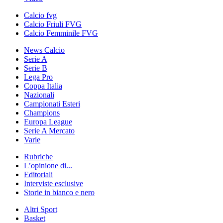
Calcio fvg
Calcio Friuli FVG
Calcio Femminile FVG
News Calcio
Serie A
Serie B
Lega Pro
Coppa Italia
Nazionali
Campionati Esteri
Champions
Europa League
Serie A Mercato
Varie
Rubriche
L’opinione di...
Editoriali
Interviste esclusive
Storie in bianco e nero
Altri Sport
Basket