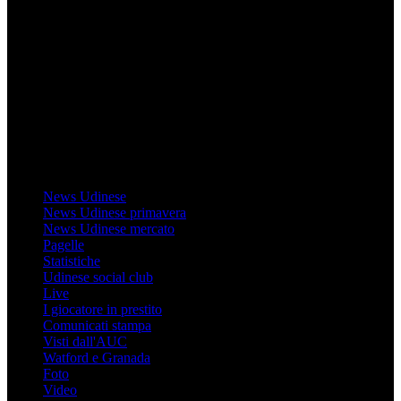
Mondo Udinese
Il sito Mondo Udinese affiliato al network Gazzanet non è gestito
direttamente RCS Mediagroup ed è unico responsabile di tutte le
informazioni (testuali o grafiche), i documenti o i materiali pubblicati
sul sito medesimo.
MondoUdinese testata Giornalistica registrata Tribunale di Udine
(N° 14/2014) Dir Resp Monica Valendino
Udinese
News Udinese
News Udinese primavera
News Udinese mercato
Pagelle
Statistiche
Udinese social club
Live
I giocatore in prestito
Comunicati stampa
Visti dall'AUC
Watford e Granada
Foto
Video