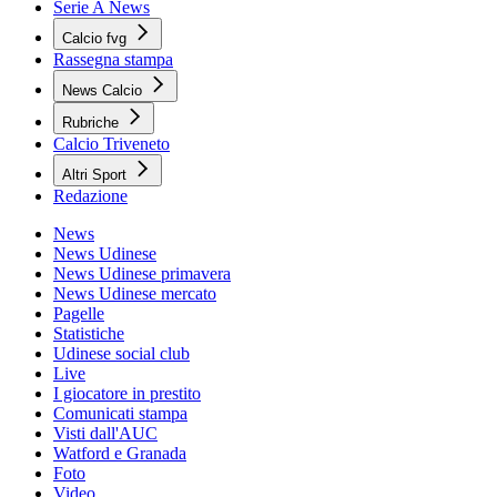
Serie A News
Calcio fvg
Rassegna stampa
News Calcio
Rubriche
Calcio Triveneto
Altri Sport
Redazione
News
News Udinese
News Udinese primavera
News Udinese mercato
Pagelle
Statistiche
Udinese social club
Live
I giocatore in prestito
Comunicati stampa
Visti dall'AUC
Watford e Granada
Foto
Video