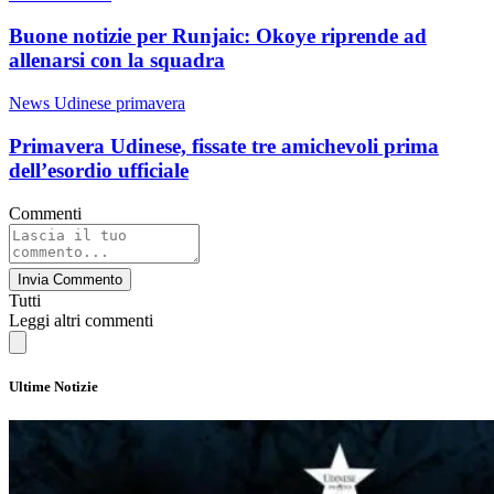
Buone notizie per Runjaic: Okoye riprende ad
allenarsi con la squadra
News Udinese primavera
Primavera Udinese, fissate tre amichevoli prima
dell’esordio ufficiale
Commenti
Invia Commento
Tutti
Leggi altri commenti
Ultime Notizie