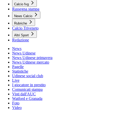
Calcio fvg
Rassegna stampa
News Calcio
Rubriche
Calcio Triveneto
Altri Sport
Redazione
News
News Udinese
News Udinese primavera
News Udinese mercato
Pagelle
Statistiche
Udinese social club
Live
I giocatore in prestito
Comunicati stampa
Visti dall'AUC
Watford e Granada
Foto
Video