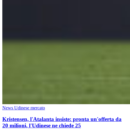
News Udinese mercato
Kristensen, l'Atalanta insiste: pronta un'offerta da
20 milioni, l'Udinese ne chiede 25