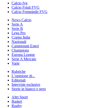
Calcio fvg
Calcio Friuli FVG
Calcio Femminile FVG
News Calcio
Serie A
Serie B
Lega Pro
Coppa Italia
Nazionali
Campionati Esteri
Champions
Europa League
Serie A Mercato
Varie
Rubriche
L’opinione di...
Editoriali
Interviste esclusive
Storie in bianco e nero
Altri Sport
Basket
Rugby