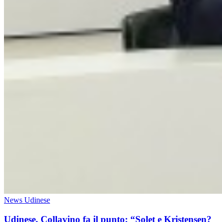
News Udinese
Udinese, Collavino fa il punto: “Solet e Kristensen?