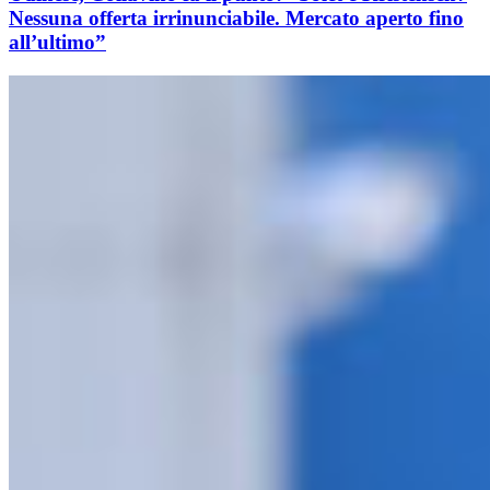
Nessuna offerta irrinunciabile. Mercato aperto fino
all’ultimo”