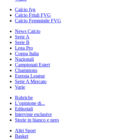
Calcio fvg
Calcio Friuli FVG
Calcio Femminile FVG
News Calcio
Serie A
Serie B
Lega Pro
Coppa Italia
Nazionali
Campionati Esteri
Champions
Europa League
Serie A Mercato
Varie
Rubriche
L’opinione di...
Editoriali
Interviste esclusive
Storie in bianco e nero
Altri Sport
Basket