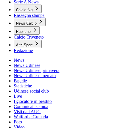
Serie A News
Calcio fvg
Rassegna stampa
News Calcio
Rubriche
Calcio Triveneto
Altri Sport
Redazione
News
News Udinese
News Udinese primavera
News Udinese mercato
Pagelle
Statistiche
Udinese social club
Live
I giocatore in prestito
Comunicati stampa
Visti dall'AUC
Watford e Granada
Foto
Video