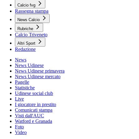
Calcio fvg
Rassegna stampa
News Calcio
Rubriche
Calcio Triveneto
Altri Sport
Redazione
News
News Udinese
News Udinese primavera
News Udinese mercato
Pagelle
Statistiche
Udinese social club
Live
I giocatore in prestito
Comunicati stampa
Visti dall'AUC
Watford e Granada
Foto
Video