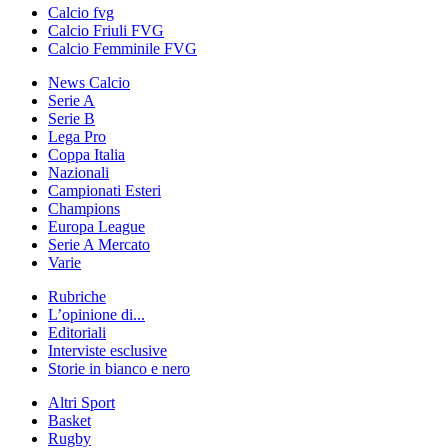
Calcio fvg
Calcio Friuli FVG
Calcio Femminile FVG
News Calcio
Serie A
Serie B
Lega Pro
Coppa Italia
Nazionali
Campionati Esteri
Champions
Europa League
Serie A Mercato
Varie
Rubriche
L’opinione di...
Editoriali
Interviste esclusive
Storie in bianco e nero
Altri Sport
Basket
Rugby