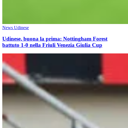
News Udinese
Udinese, buona la prima: Nottingham Forest
battuto 1-0 nella Friuli Venezia Giulia Cup