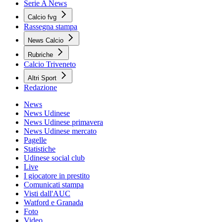
Serie A News
Calcio fvg
Rassegna stampa
News Calcio
Rubriche
Calcio Triveneto
Altri Sport
Redazione
News
News Udinese
News Udinese primavera
News Udinese mercato
Pagelle
Statistiche
Udinese social club
Live
I giocatore in prestito
Comunicati stampa
Visti dall'AUC
Watford e Granada
Foto
Video