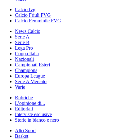
Calcio fvg
Calcio Friuli FVG
Calcio Femminile FVG
News Calcio
Serie A
Serie B
Lega Pro
Coppa Italia
Nazionali
Campionati Esteri
Champions
Europa League
Serie A Mercato
Varie
Rubriche
L’opinione di...
Editoriali
Interviste esclusive
Storie in bianco e nero
Altri Sport
Basket