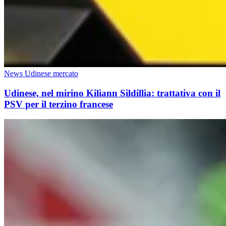
News Udinese mercato
Udinese, nel mirino Kiliann Sildillia: trattativa con il
PSV per il terzino francese