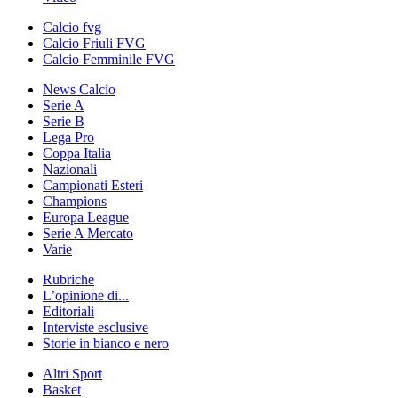
Calcio fvg
Calcio Friuli FVG
Calcio Femminile FVG
News Calcio
Serie A
Serie B
Lega Pro
Coppa Italia
Nazionali
Campionati Esteri
Champions
Europa League
Serie A Mercato
Varie
Rubriche
L’opinione di...
Editoriali
Interviste esclusive
Storie in bianco e nero
Altri Sport
Basket