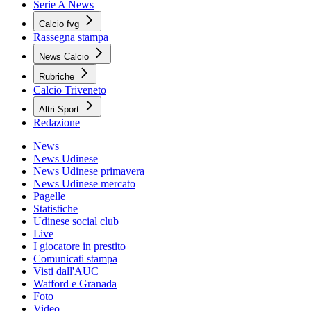
Serie A News
Calcio fvg
Rassegna stampa
News Calcio
Rubriche
Calcio Triveneto
Altri Sport
Redazione
News
News Udinese
News Udinese primavera
News Udinese mercato
Pagelle
Statistiche
Udinese social club
Live
I giocatore in prestito
Comunicati stampa
Visti dall'AUC
Watford e Granada
Foto
Video