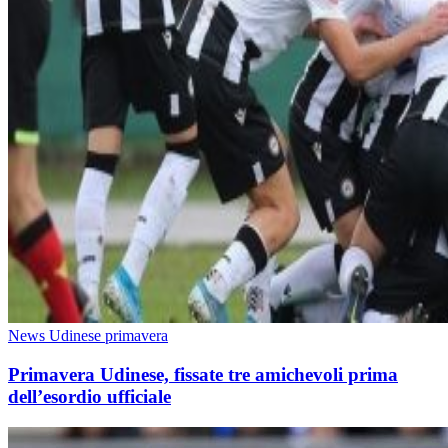
News Udinese primavera
Primavera Udinese, fissate tre amichevoli prima
dell’esordio ufficiale