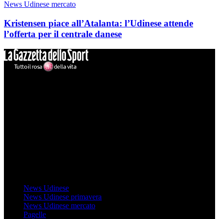
News Udinese mercato
Kristensen piace all’Atalanta: l’Udinese attende
l’offerta per il centrale danese
Mondo Udinese
Il sito Mondo Udinese affiliato al network Gazzanet non è gestito
direttamente RCS Mediagroup ed è unico responsabile di tutte le
informazioni (testuali o grafiche), i documenti o i materiali pubblicati
sul sito medesimo.
MondoUdinese testata Giornalistica registrata Tribunale di Udine
(N° 14/2014) Dir Resp Monica Valendino
Udinese
News Udinese
News Udinese primavera
News Udinese mercato
Pagelle