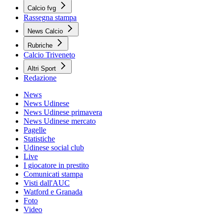
Calcio fvg
Rassegna stampa
News Calcio
Rubriche
Calcio Triveneto
Altri Sport
Redazione
News
News Udinese
News Udinese primavera
News Udinese mercato
Pagelle
Statistiche
Udinese social club
Live
I giocatore in prestito
Comunicati stampa
Visti dall'AUC
Watford e Granada
Foto
Video