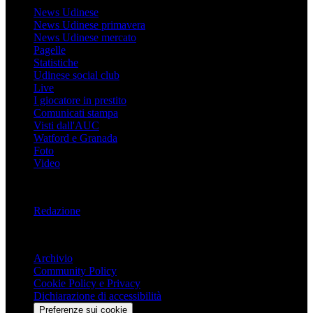
News Udinese
News Udinese primavera
News Udinese mercato
Pagelle
Statistiche
Udinese social club
Live
I giocatore in prestito
Comunicati stampa
Visti dall'AUC
Watford e Granada
Foto
Video
Informazioni
Redazione
Trasparenza
Archivio
Community Policy
Cookie Policy e Privacy
Dichiarazione di accessibilità
Preferenze sui cookie