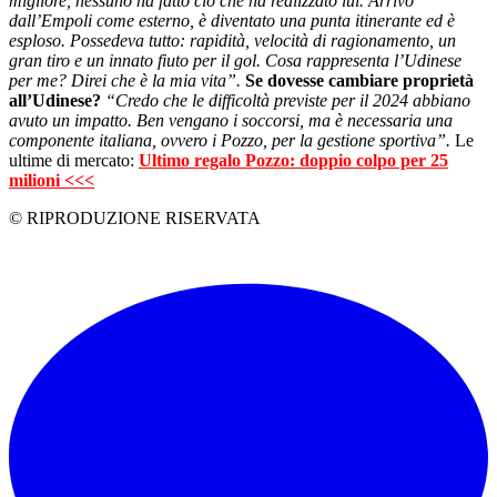
migliore, nessuno ha fatto ciò che ha realizzato lui. Arrivò
dall’Empoli come esterno, è diventato una punta itinerante ed è
esploso. Possedeva tutto: rapidità, velocità di ragionamento, un
gran tiro e un innato fiuto per il gol. Cosa rappresenta l’Udinese
per me? Direi che è la mia vita”.
Se dovesse cambiare proprietà
all’Udinese?
“Credo che le difficoltà previste per il 2024 abbiano
avuto un impatto. Ben vengano i soccorsi, ma è necessaria una
componente italiana, ovvero i Pozzo, per la gestione sportiva”.
Le
ultime di mercato:
Ultimo regalo Pozzo: doppio colpo per 25
milioni <<<
© RIPRODUZIONE RISERVATA