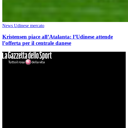
News Udinese mercato
Kristensen piace all’Atalanta: l’Udinese attende
l’offerta per il centrale danese
Mondo Udinese
Il sito Mondo Udinese affiliato al network Gazzanet non è gestito
direttamente RCS Mediagroup ed è unico responsabile di tutte le
informazioni (testuali o grafiche), i documenti o i materiali pubblicati
sul sito medesimo.
MondoUdinese testata Giornalistica registrata Tribunale di Udine
(N° 14/2014) Dir Resp Monica Valendino
Udinese