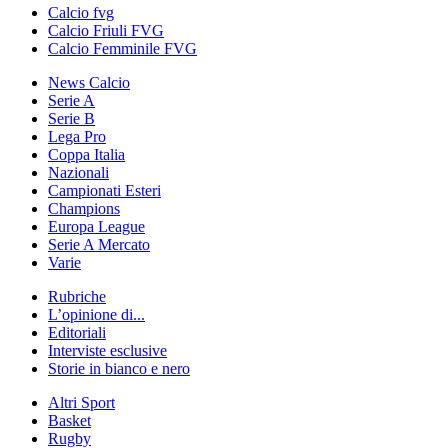
Calcio fvg
Calcio Friuli FVG
Calcio Femminile FVG
News Calcio
Serie A
Serie B
Lega Pro
Coppa Italia
Nazionali
Campionati Esteri
Champions
Europa League
Serie A Mercato
Varie
Rubriche
L’opinione di...
Editoriali
Interviste esclusive
Storie in bianco e nero
Altri Sport
Basket
Rugby