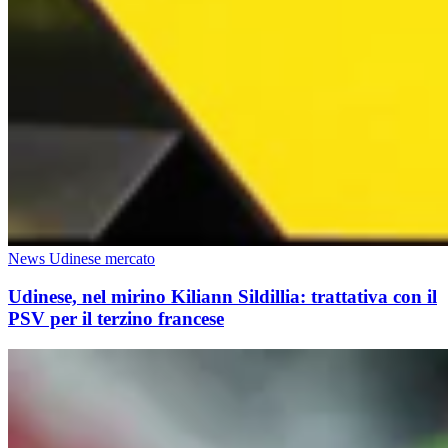
News Udinese mercato
Udinese, nel mirino Kiliann Sildillia: trattativa con il
PSV per il terzino francese