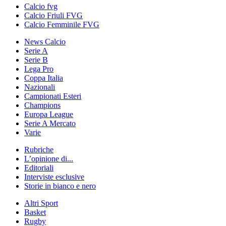
Calcio fvg
Calcio Friuli FVG
Calcio Femminile FVG
News Calcio
Serie A
Serie B
Lega Pro
Coppa Italia
Nazionali
Campionati Esteri
Champions
Europa League
Serie A Mercato
Varie
Rubriche
L’opinione di...
Editoriali
Interviste esclusive
Storie in bianco e nero
Altri Sport
Basket
Rugby