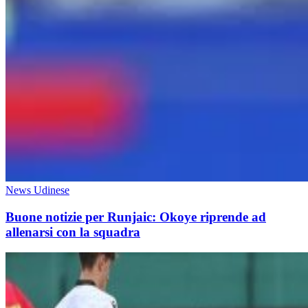
News Udinese
Buone notizie per Runjaic: Okoye riprende ad
allenarsi con la squadra