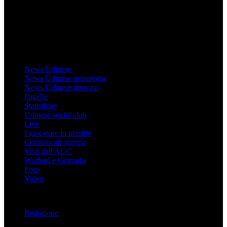
sul sito medesimo.
MondoUdinese testata Giornalistica registrata Tribunale di Udine
(N° 14/2014) Dir Resp Monica Valendino
Udinese
News Udinese
News Udinese primavera
News Udinese mercato
Pagelle
Statistiche
Udinese social club
Live
I giocatore in prestito
Comunicati stampa
Visti dall'AUC
Watford e Granada
Foto
Video
Informazioni
Redazione