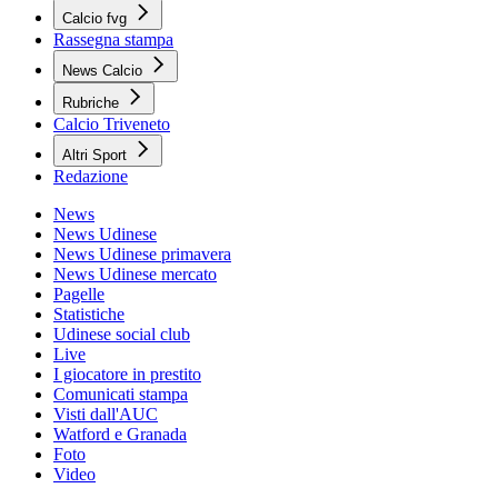
Calcio fvg
Rassegna stampa
News Calcio
Rubriche
Calcio Triveneto
Altri Sport
Redazione
News
News Udinese
News Udinese primavera
News Udinese mercato
Pagelle
Statistiche
Udinese social club
Live
I giocatore in prestito
Comunicati stampa
Visti dall'AUC
Watford e Granada
Foto
Video