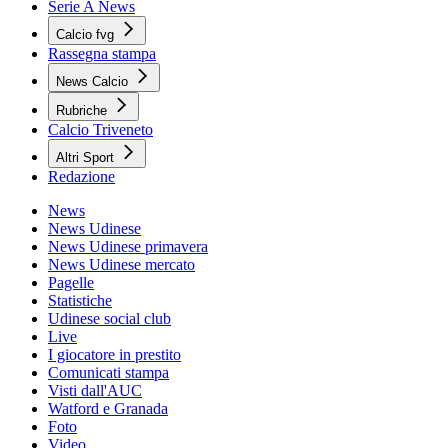
Serie A News
Calcio fvg
Rassegna stampa
News Calcio
Rubriche
Calcio Triveneto
Altri Sport
Redazione
News
News Udinese
News Udinese primavera
News Udinese mercato
Pagelle
Statistiche
Udinese social club
Live
I giocatore in prestito
Comunicati stampa
Visti dall'AUC
Watford e Granada
Foto
Video