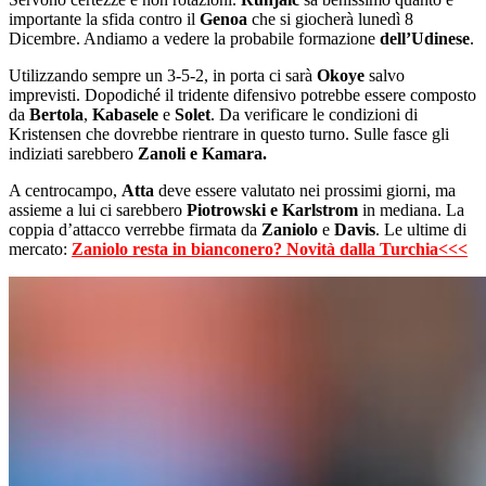
importante la sfida contro il
Genoa
che si giocherà lunedì 8
Dicembre. Andiamo a vedere la probabile formazione
dell’Udinese
.
Utilizzando sempre un 3-5-2, in porta ci sarà
Okoye
salvo
imprevisti. Dopodiché il tridente difensivo potrebbe essere composto
da
Bertola
,
Kabasele
e
Solet
. Da verificare le condizioni di
Kristensen che dovrebbe rientrare in questo turno. Sulle fasce gli
indiziati sarebbero
Zanoli e Kamara.
A centrocampo,
Atta
deve essere valutato nei prossimi giorni, ma
assieme a lui ci sarebbero
Piotrowski e Karlstrom
in mediana. La
coppia d’attacco verrebbe firmata da
Zaniolo
e
Davis
. Le ultime di
mercato:
Zaniolo resta in bianconero? Novità dalla Turchia<<<