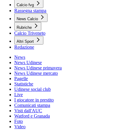
Calcio fvg
Rassegna stampa
News Calcio
Rubriche
Calcio Triveneto
Altri Sport
Redazione
News
News Udinese
News Udinese primavera
News Udinese mercato
Pagelle
Statistiche
Udinese social club
Live
I giocatore in prestito
Comunicati stampa
Visti dall'AUC
Watford e Granada
Foto
Video