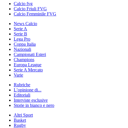
Calcio fvg
Calcio Friuli FVG
Calcio Femminile FVG
News Calcio
Serie A
Serie B
Lega Pro
Coppa Italia
Nazionali
Campionati Esteri
Champions
Europa League
Serie A Mercato
Varie
Rubriche
L’opinione di...
Editoriali
Interviste esclusive
Storie in bianco e nero
Altri Sport
Basket
Rugby