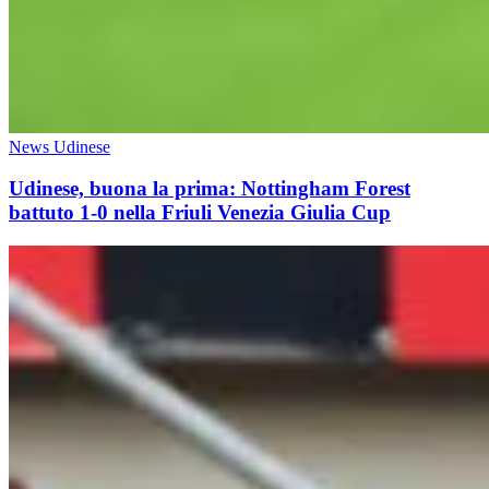
News Udinese
Udinese, buona la prima: Nottingham Forest
battuto 1-0 nella Friuli Venezia Giulia Cup