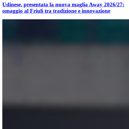
Udinese, presentata la nuova maglia Away 2026/27:
omaggio al Friuli tra tradizione e innovazione