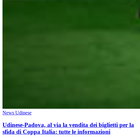
News Udinese
Udinese-Padova, al via la vendita dei biglietti per la
sfida di Coppa Italia: tutte le informazioni