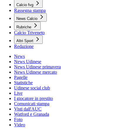
Calcio fvg
Rassegna stampa
News Calcio
Rubriche
Calcio Triveneto
Altri Sport
Redazione
News
News Udinese
News Udinese primavera
News Udinese mercato
Pagelle
Statistiche
Udinese social club
Live
I giocatore in prestito
Comunicati stampa
Visti dall'AUC
Watford e Granada
Foto
Video