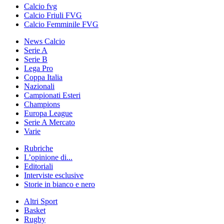
Calcio fvg
Calcio Friuli FVG
Calcio Femminile FVG
News Calcio
Serie A
Serie B
Lega Pro
Coppa Italia
Nazionali
Campionati Esteri
Champions
Europa League
Serie A Mercato
Varie
Rubriche
L’opinione di...
Editoriali
Interviste esclusive
Storie in bianco e nero
Altri Sport
Basket
Rugby