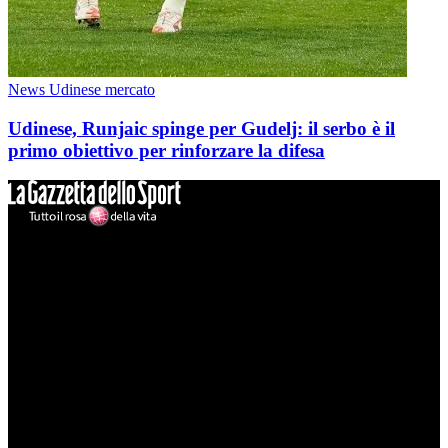
News Udinese mercato
Udinese, Runjaic spinge per Gudelj: il serbo è il
primo obiettivo per rinforzare la difesa
Mondo Udinese
Il sito Mondo Udinese affiliato al network Gazzanet non è gestito
direttamente RCS Mediagroup ed è unico responsabile di tutte le
informazioni (testuali o grafiche), i documenti o i materiali pubblicati
sul sito medesimo.
MondoUdinese testata Giornalistica registrata Tribunale di Udine
(N° 14/2014) Dir Resp Monica Valendino
Udinese