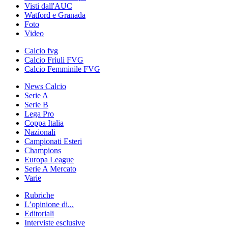
Visti dall'AUC
Watford e Granada
Foto
Video
Calcio fvg
Calcio Friuli FVG
Calcio Femminile FVG
News Calcio
Serie A
Serie B
Lega Pro
Coppa Italia
Nazionali
Campionati Esteri
Champions
Europa League
Serie A Mercato
Varie
Rubriche
L’opinione di...
Editoriali
Interviste esclusive