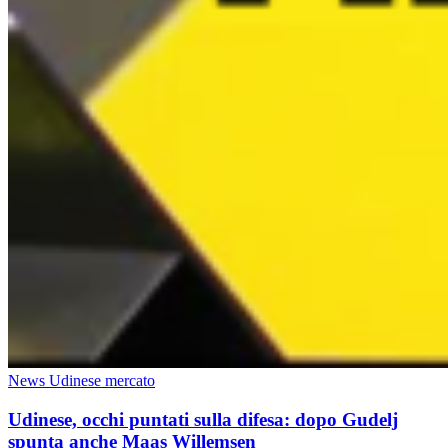
News Udinese mercato
Udinese, occhi puntati sulla difesa: dopo Gudelj
spunta anche Maas Willemsen