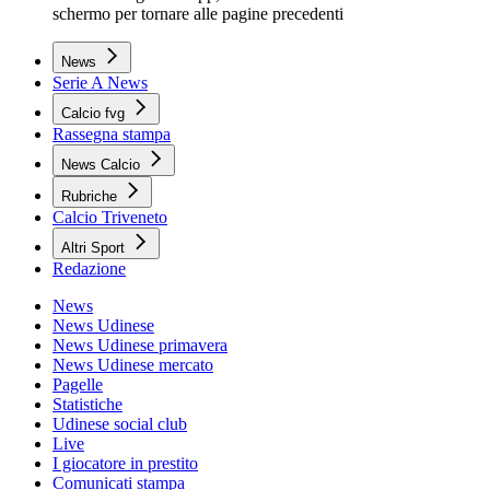
schermo per tornare alle pagine precedenti
News
Serie A News
Calcio fvg
Rassegna stampa
News Calcio
Rubriche
Calcio Triveneto
Altri Sport
Redazione
News
News Udinese
News Udinese primavera
News Udinese mercato
Pagelle
Statistiche
Udinese social club
Live
I giocatore in prestito
Comunicati stampa