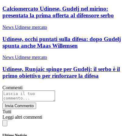
Calciomercato Udinese, Gudelj nel mirino:
presentata la prima offerta al difensore serbo
News Udinese mercato
Udinese, occhi puntati sulla difesa: dopo Gudelj
spunta anche Maas Willemsen
News Udinese mercato
Udinese, Runjaic spinge per Gudelj: il serbo è il
primo obiettivo per rinforzare la difesa
Commenti
Invia Commento
Tutti
Leggi altri commenti
Ultime Notizie