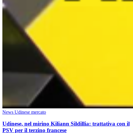
News Udinese mercato
Udinese, nel mirino Kiliann Sildillia: trattativa con il
PSV per il terzino francese