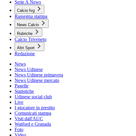
Serie A News
Calcio fvg
Rassegna stampa
News Calcio
Rubriche
Calcio Triveneto
Altri Sport
Redazione
News
News Udinese
News Udinese primavera
News Udinese mercato
Pagelle
Statistiche
Udinese social club
Live
I giocatore in prestito
Comunicati stampa
Visti dall'AUC
Watford e Granada
Foto
Video