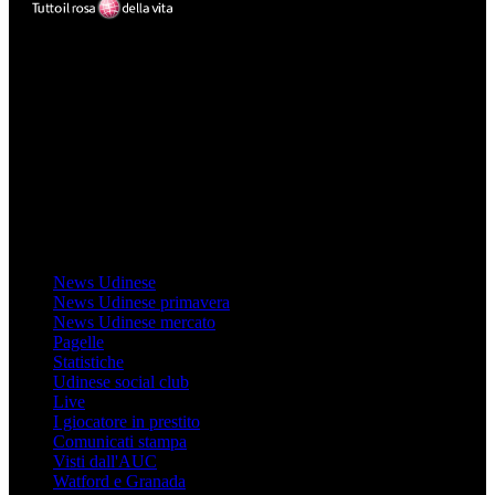
Mondo Udinese
Il sito Mondo Udinese affiliato al network Gazzanet non è gestito
direttamente RCS Mediagroup ed è unico responsabile di tutte le
informazioni (testuali o grafiche), i documenti o i materiali pubblicati
sul sito medesimo.
MondoUdinese testata Giornalistica registrata Tribunale di Udine
(N° 14/2014) Dir Resp Monica Valendino
Udinese
News Udinese
News Udinese primavera
News Udinese mercato
Pagelle
Statistiche
Udinese social club
Live
I giocatore in prestito
Comunicati stampa
Visti dall'AUC
Watford e Granada