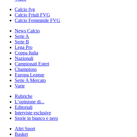
Calcio fvg
Calcio Friuli FVG
Calcio Femminile FVG
News Calcio
Serie A
Serie B
Lega Pro
Coppa Italia
Nazionali
Campionati Esteri
Champions
Europa League
Serie A Mercato
Varie
Rubriche
L’opinione di...
Editoriali
Interviste esclusive
Storie in bianco e nero
Altri Sport
Basket