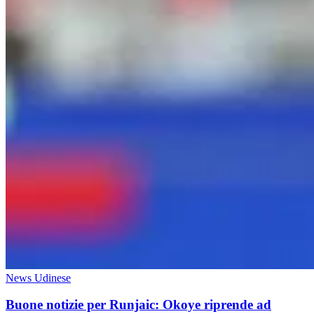
News Udinese
Buone notizie per Runjaic: Okoye riprende ad