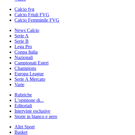
Calcio fvg
Calcio Friuli FVG
Calcio Femminile FVG
News Calcio
Serie A
Serie B
Lega Pro
Coppa Italia
Nazionali
Campionati Esteri
Champions
Europa League
Serie A Mercato
Varie
Rubriche
L’opinione di...
Editoriali
Interviste esclusive
Storie in bianco e nero
Altri Sport
Basket