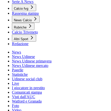
Serie A News
Calcio fvg
Rassegna stampa
News Calcio
Rubriche
Calcio Triveneto
Altri Sport
Redazione
News
News Udinese
News Udinese primavera
News Udinese mercato
Pagelle
Statistiche
Udinese social club
Live
I giocatore in prestito
Comunicati stampa
Visti dall'AUC
Watford e Granada
Foto
Video