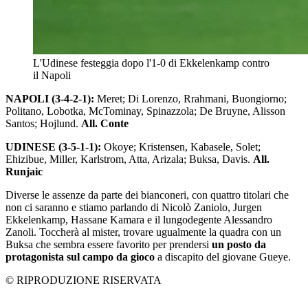
L'Udinese festeggia dopo l'1-0 di Ekkelenkamp contro
il Napoli
NAPOLI (3-4-2-1):
Meret; Di Lorenzo, Rrahmani, Buongiorno;
Politano, Lobotka, McTominay, Spinazzola; De Bruyne, Alisson
Santos; Hojlund.
All. Conte
UDINESE (3-5-1-1):
Okoye; Kristensen, Kabasele, Solet;
Ehizibue, Miller, Karlstrom, Atta, Arizala; Buksa, Davis.
All.
Runjaic
Diverse le assenze da parte dei bianconeri, con quattro titolari che
non ci saranno e stiamo parlando di Nicolò Zaniolo, Jurgen
Ekkelenkamp, Hassane Kamara e il lungodegente Alessandro
Zanoli. Toccherà al mister, trovare ugualmente la quadra con un
Buksa che sembra essere favorito per prendersi
un posto da
protagonista sul campo da gioco
a discapito del giovane Gueye.
© RIPRODUZIONE RISERVATA