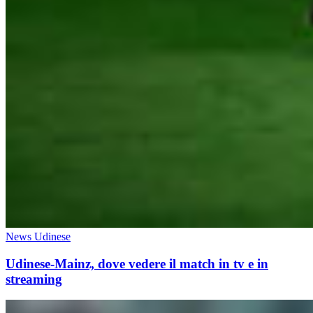
News Udinese
Udinese-Mainz, dove vedere il match in tv e in
streaming