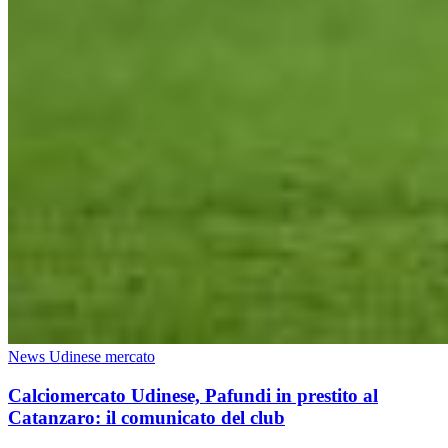
News Udinese mercato
Calciomercato Udinese, Pafundi in prestito al
Catanzaro: il comunicato del club