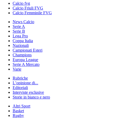
Calcio fvg
Calcio Friuli FVG
Calcio Femminile FVG
News Calcio
Serie A
Serie B
Lega Pro
Coppa Italia
Nazionali
Campionati Esteri
Champions
Europa League
Serie A Mercato
Varie
Rubriche
L’opinione di...
Editoriali
Interviste esclusive
Storie in bianco e nero
Altri Sport
Basket
Rugby