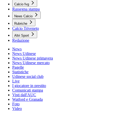
Calcio fvg
Rassegna stampa
News Calcio
Rubriche
Calcio Triveneto
Altri Sport
Redazione
News
News Udinese
News Udinese primavera
News Udinese mercato
Pagelle
Statistiche
Udinese social club
Live
I giocatore in prestito
Comunicati stampa
Visti dall'AUC
Watford e Granada
Foto
Video