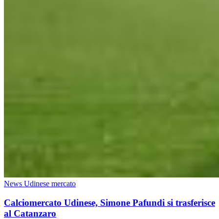
News Udinese mercato
Calciomercato Udinese, Simone Pafundi si trasferisce
al Catanzaro