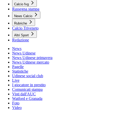
Calcio fvg
Rassegna stampa
News Calcio
Rubriche
Calcio Triveneto
Altri Sport
Redazione
News
News Udinese
News Udinese primavera
News Udinese mercato
Pagelle
Statistiche
Udinese social club
Live
I giocatore in prestito
Comunicati stampa
Visti dall'AUC
Watford e Granada
Foto
Video