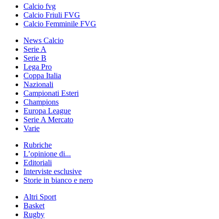
Calcio fvg
Calcio Friuli FVG
Calcio Femminile FVG
News Calcio
Serie A
Serie B
Lega Pro
Coppa Italia
Nazionali
Campionati Esteri
Champions
Europa League
Serie A Mercato
Varie
Rubriche
L’opinione di...
Editoriali
Interviste esclusive
Storie in bianco e nero
Altri Sport
Basket
Rugby