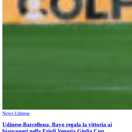
News Udinese
Udinese-Barcellona, Bayo regala la vittoria ai
bianconeri nella Friuli Venezia Giulia Cup