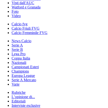
Visti dall'AUC
Watford e Granada
Foto
Video
Calcio fvg
Calcio Friuli FVG
Calcio Femminile FVG
News Calcio
Serie A
Serie B
Lega Pro
Coppa Italia
Nazionali
Campionati Esteri
Champions
Europa League
Serie A Mercato
Varie
Rubriche
L’opinione di...
Editoriali
Interviste esclusive