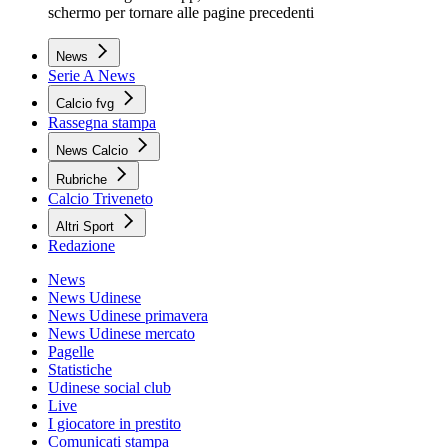
schermo per tornare alle pagine precedenti
News
Serie A News
Calcio fvg
Rassegna stampa
News Calcio
Rubriche
Calcio Triveneto
Altri Sport
Redazione
News
News Udinese
News Udinese primavera
News Udinese mercato
Pagelle
Statistiche
Udinese social club
Live
I giocatore in prestito
Comunicati stampa