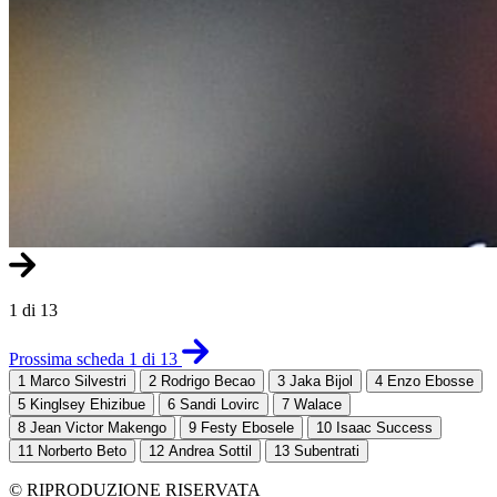
1 di 13
Prossima scheda 1 di 13
1
Marco Silvestri
2
Rodrigo Becao
3
Jaka Bijol
4
Enzo Ebosse
5
Kinglsey Ehizibue
6
Sandi Lovirc
7
Walace
8
Jean Victor Makengo
9
Festy Ebosele
10
Isaac Success
11
Norberto Beto
12
Andrea Sottil
13
Subentrati
© RIPRODUZIONE RISERVATA