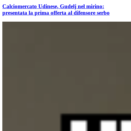
Calciomercato Udinese, Gudelj nel mirino:
presentata la prima offerta al difensore serbo