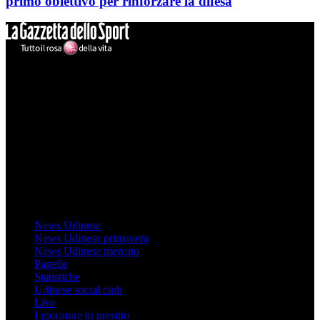
primo obiettivo per rinforzare la difesa
Mondo Udinese
Il sito Mondo Udinese affiliato al network Gazzanet non è gestito
direttamente RCS Mediagroup ed è unico responsabile di tutte le
informazioni (testuali o grafiche), i documenti o i materiali pubblicati
sul sito medesimo.
MondoUdinese testata Giornalistica registrata Tribunale di Udine
(N° 14/2014) Dir Resp Monica Valendino
Udinese
News Udinese
News Udinese primavera
News Udinese mercato
Pagelle
Statistiche
Udinese social club
Live
I giocatore in prestito