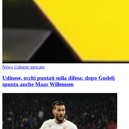
News Udinese mercato
Udinese, occhi puntati sulla difesa: dopo Gudelj
spunta anche Maas Willemsen