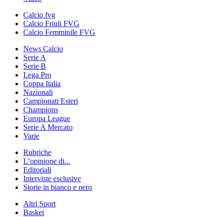
Calcio fvg
Calcio Friuli FVG
Calcio Femminile FVG
News Calcio
Serie A
Serie B
Lega Pro
Coppa Italia
Nazionali
Campionati Esteri
Champions
Europa League
Serie A Mercato
Varie
Rubriche
L’opinione di...
Editoriali
Interviste esclusive
Storie in bianco e nero
Altri Sport
Basket