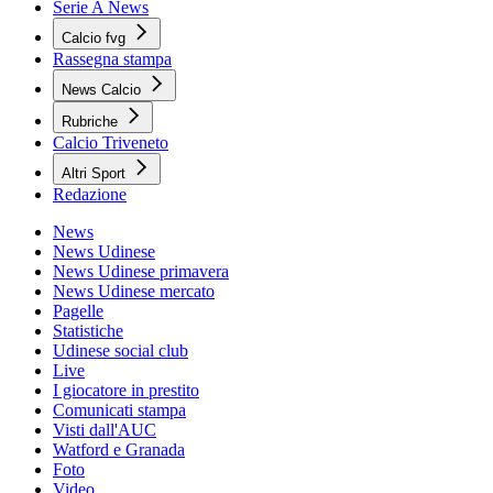
Serie A News
Calcio fvg
Rassegna stampa
News Calcio
Rubriche
Calcio Triveneto
Altri Sport
Redazione
News
News Udinese
News Udinese primavera
News Udinese mercato
Pagelle
Statistiche
Udinese social club
Live
I giocatore in prestito
Comunicati stampa
Visti dall'AUC
Watford e Granada
Foto
Video