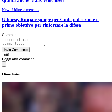
spunta anche Maas Willemsen
News Udinese mercato
Udinese, Runjaic spinge per Gudelj: il serbo è il
primo obiettivo per rinforzare la difesa
Commenti
Invia Commento
Tutti
Leggi altri commenti
Ultime Notizie