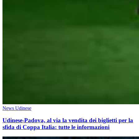
News Udinese
Udinese-Padova, al via la vendita dei biglietti per la
sfida di Coppa Italia: tutte le informazioni