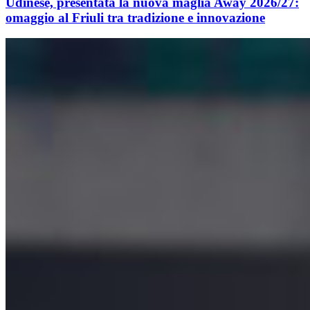
Udinese, presentata la nuova maglia Away 2026/27:
omaggio al Friuli tra tradizione e innovazione