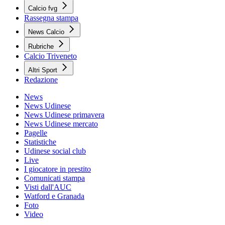
Calcio fvg
Rassegna stampa
News Calcio
Rubriche
Calcio Triveneto
Altri Sport
Redazione
News
News Udinese
News Udinese primavera
News Udinese mercato
Pagelle
Statistiche
Udinese social club
Live
I giocatore in prestito
Comunicati stampa
Visti dall'AUC
Watford e Granada
Foto
Video