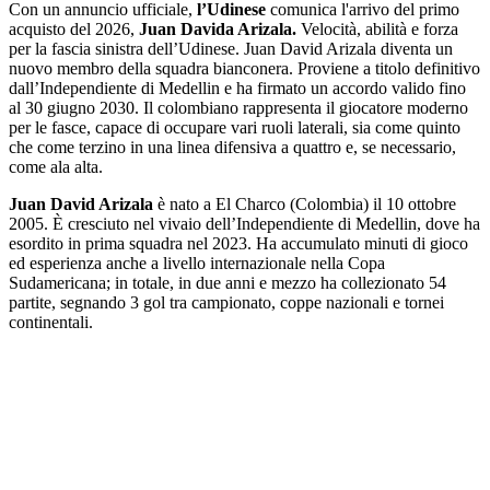
Con un annuncio ufficiale,
l’Udinese
comunica l'arrivo del primo
acquisto del 2026,
Juan Davida Arizala.
Velocità, abilità e forza
per la fascia sinistra dell’Udinese. Juan David Arizala diventa un
nuovo membro della squadra bianconera. Proviene a titolo definitivo
dall’Independiente di Medellin e ha firmato un accordo valido fino
al 30 giugno 2030. Il colombiano rappresenta il giocatore moderno
per le fasce, capace di occupare vari ruoli laterali, sia come quinto
che come terzino in una linea difensiva a quattro e, se necessario,
come ala alta.
Juan David Arizala
è nato a El Charco (Colombia) il 10 ottobre
2005. È cresciuto nel vivaio dell’Independiente di Medellin, dove ha
esordito in prima squadra nel 2023. Ha accumulato minuti di gioco
ed esperienza anche a livello internazionale nella Copa
Sudamericana; in totale, in due anni e mezzo ha collezionato 54
partite, segnando 3 gol tra campionato, coppe nazionali e tornei
continentali.