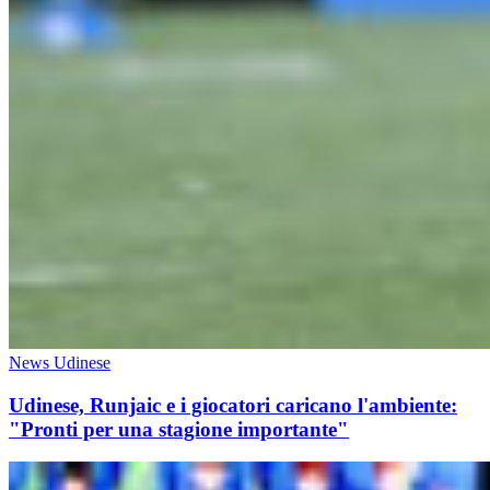
News Udinese
Udinese, Runjaic e i giocatori caricano l'ambiente:
"Pronti per una stagione importante"