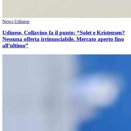
News Udinese
Udinese, Collavino fa il punto: “Solet e Kristensen?
Nessuna offerta irrinunciabile. Mercato aperto fino
all’ultimo”