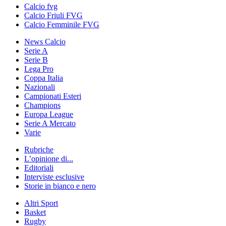
Calcio fvg
Calcio Friuli FVG
Calcio Femminile FVG
News Calcio
Serie A
Serie B
Lega Pro
Coppa Italia
Nazionali
Campionati Esteri
Champions
Europa League
Serie A Mercato
Varie
Rubriche
L’opinione di...
Editoriali
Interviste esclusive
Storie in bianco e nero
Altri Sport
Basket
Rugby