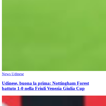
News Udinese
Udinese, buona la prima: Nottingham Forest
battuto 1-0 nella Friuli Venezia Giulia Cup