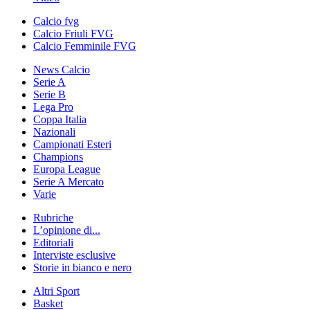
Calcio fvg
Calcio Friuli FVG
Calcio Femminile FVG
News Calcio
Serie A
Serie B
Lega Pro
Coppa Italia
Nazionali
Campionati Esteri
Champions
Europa League
Serie A Mercato
Varie
Rubriche
L’opinione di...
Editoriali
Interviste esclusive
Storie in bianco e nero
Altri Sport
Basket