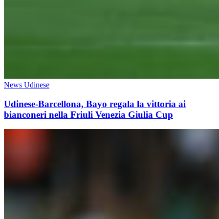
News Udinese
Udinese-Barcellona, Bayo regala la vittoria ai
bianconeri nella Friuli Venezia Giulia Cup