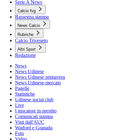
Serie A News
Calcio fvg
Rassegna stampa
News Calcio
Rubriche
Calcio Triveneto
Altri Sport
Redazione
News
News Udinese
News Udinese primavera
News Udinese mercato
Pagelle
Statistiche
Udinese social club
Live
I giocatore in prestito
Comunicati stampa
Visti dall'AUC
Watford e Granada
Foto
Video