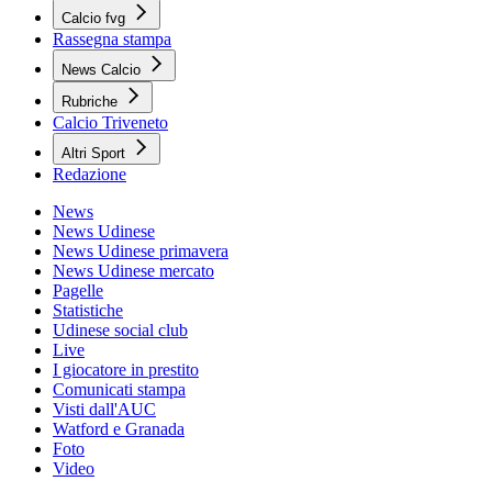
Calcio fvg
Rassegna stampa
News Calcio
Rubriche
Calcio Triveneto
Altri Sport
Redazione
News
News Udinese
News Udinese primavera
News Udinese mercato
Pagelle
Statistiche
Udinese social club
Live
I giocatore in prestito
Comunicati stampa
Visti dall'AUC
Watford e Granada
Foto
Video