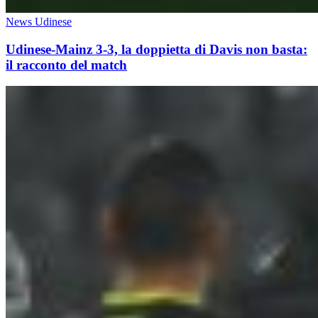
News Udinese
Udinese-Mainz 3-3, la doppietta di Davis non basta:
il racconto del match