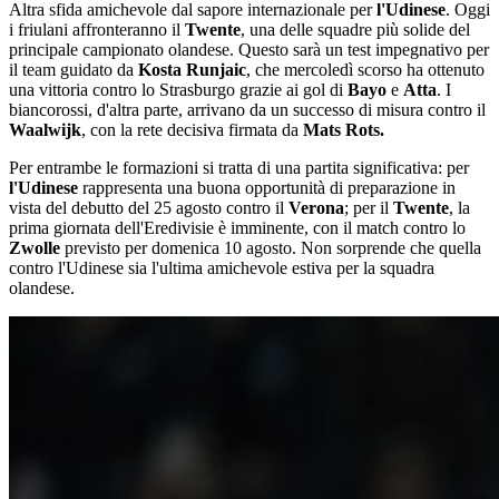
Altra sfida amichevole dal sapore internazionale per
l'Udinese
. Oggi
i friulani affronteranno il
Twente
, una delle squadre più solide del
principale campionato olandese. Questo sarà un test impegnativo per
il team guidato da
Kosta
Runjaic
, che mercoledì scorso ha ottenuto
una vittoria contro lo Strasburgo grazie ai gol di
Bayo
e
Atta
. I
biancorossi, d'altra parte, arrivano da un successo di misura contro il
Waalwijk
, con la rete decisiva firmata da
Mats Rots.
Per entrambe le formazioni si tratta di una partita significativa: per
l'Udinese
rappresenta una buona opportunità di preparazione in
vista del debutto del 25 agosto contro il
Verona
; per il
Twente
, la
prima giornata dell'Eredivisie è imminente, con il match contro lo
Zwolle
previsto per domenica 10 agosto. Non sorprende che quella
contro l'Udinese sia l'ultima amichevole estiva per la squadra
olandese.