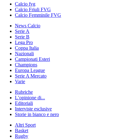
Calcio fvg
Calcio Friuli FVG
Calcio Femminile FVG
News Calcio
Serie A
Serie B
Lega Pro
Coppa Italia
Nazionali
Campionati Esteri
Champions
Europa League
Serie A Mercato
Varie
Rubriche
L’opinione di...
Editoriali
Interviste esclusive
Storie in bianco e nero
Altri Sport
Basket
Rugby