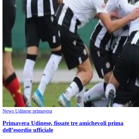
News Udinese primavera
Primavera Udinese, fissate tre amichevoli prima
dell’esordio ufficiale