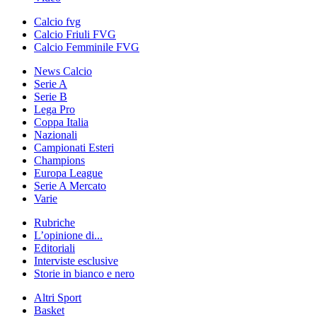
Calcio fvg
Calcio Friuli FVG
Calcio Femminile FVG
News Calcio
Serie A
Serie B
Lega Pro
Coppa Italia
Nazionali
Campionati Esteri
Champions
Europa League
Serie A Mercato
Varie
Rubriche
L’opinione di...
Editoriali
Interviste esclusive
Storie in bianco e nero
Altri Sport
Basket