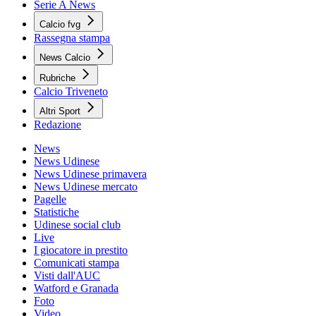
Serie A News
Calcio fvg
Rassegna stampa
News Calcio
Rubriche
Calcio Triveneto
Altri Sport
Redazione
News
News Udinese
News Udinese primavera
News Udinese mercato
Pagelle
Statistiche
Udinese social club
Live
I giocatore in prestito
Comunicati stampa
Visti dall'AUC
Watford e Granada
Foto
Video